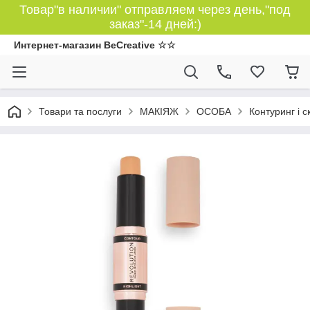
Товар"в наличии" отправляем через день,"под
заказ"-14 дней:)
Интернет-магазин BeCreative ☆☆
Товари та послуги
МАКІЯЖ
ОСОБА
Контуринг і 