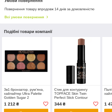
Умови повернення
Повернення товару впродовж 14 днів за домовленістю
Всі умови повернення
Подібні товари компанії
3в1:бронзатор, рум'яна,
Стик для контурингу
Палі
хайлайтер Ultra Palette
TOPFACE Skin Twin
хай
Golden Sugar 2
Perfect Stick Contour
(Mahogany)
1 212
344
1 4
₴
₴