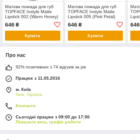
Матова помада для губ
Матова помада для губ
Мато
TOPFACE Instyle Matte
TOPFACE Instyle Matte
TOPF
Lipstick 002 (Warm Honey)
Lipstick 005 (Pink Petal)
Lipst
646
646
646
₴
₴
Купити
Купити
Про нас
92% позитивних з 74 відгуків за рік
Працює з 11.05.2016
м. Київ
Київ, Україна
Контакти
Сьогодні працює з 09:00 до 17:00
Показати весь графік роботи