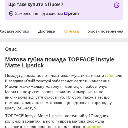
Що таке купити з Пром?
Замовлення під захистом
Характеристики
Доставка
Оплата
Умови повернення
Опис
Матова губна помада TOPFACE Instyle
Matte Lipstick
Помада допомагає не тільки зволожувати та живити
губи
, але
й завдяки м'якій текстурі забезпечує легкість нанесення.
Маючи максимальну колірну пігментацію, забезпечує
ідеальне покриття, заповнюючи тонкі зморшки та не
викликаючи відчуття сухості губ. Плюсом також є те, що
помада залишається матовою, що підкреслює природну
красу Ваших губ.
TOPFACE Instyle Matte Lipstick доступний у 17 модних
колірних варіантах, а його пудрова матова формула
підходить як для денного, так і для нічного
макіяжу
.