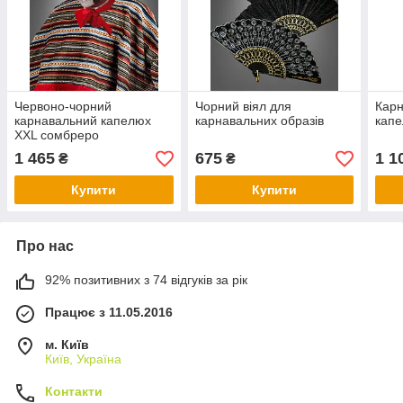
Червоно-чорний
Чорний віял для
Карн
карнавальний капелюх
карнавальних образів
капе
XXL сомбреро
1 465
675
1 1
₴
₴
Купити
Купити
Про нас
92% позитивних з 74 відгуків за рік
Працює з 11.05.2016
м. Київ
Київ, Україна
Контакти