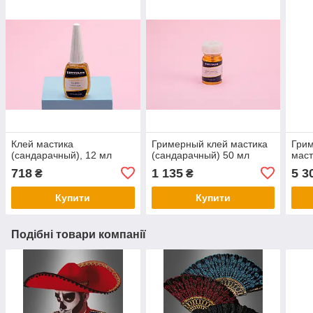
Клей мастика
Гримерный клей мастика
Грим
(сандарачный), 12 мл
(сандарачный) 50 мл
маст
718
1 135
5 3
₴
₴
Купити
Купити
Подібні товари компанії