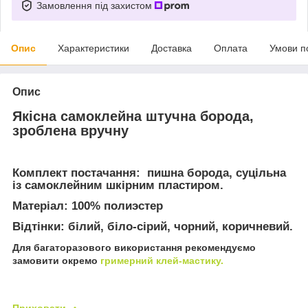
Замовлення під захистом
Опис
Характеристики
Доставка
Оплата
Умови п
Опис
Якісна самоклейна штучна борода,
зроблена вручну
Комплект постачання:
пишна борода, суцільна
із самоклейним шкірним пластиром.
Матеріал:
100% полиэстер
Відтінки:
білий, біло-сірий, чорний, коричневий.
Для багаторазового використання рекомендуємо
замовити окремо
гримерний клей-мастику.
Приховати