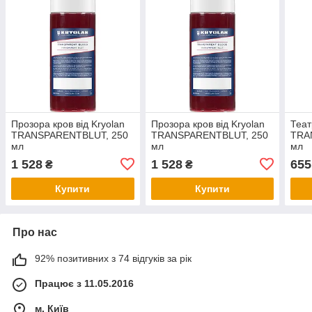
Прозора кров від Kryolan
Прозора кров від Kryolan
Теат
TRANSPARENTBLUT, 250
TRANSPARENTBLUT, 250
TRA
мл
мл
мл
1 528
1 528
655
₴
₴
Купити
Купити
Про нас
92% позитивних з 74 відгуків за рік
Працює з 11.05.2016
м. Київ