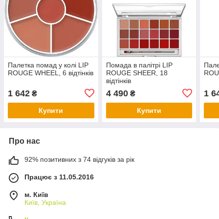
Палетка помад у колі LIP
Помада в палітрі LIP
Пале
ROUGE WHEEL, 6 відтінків
ROUGE SHEER, 18
ROUG
відтінків
1 642
4 490
1 6
₴
₴
Купити
Купити
Про нас
92% позитивних з 74 відгуків за рік
Працює з 11.05.2016
м. Київ
Київ, Україна