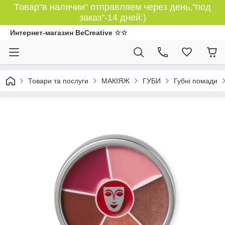
Товар"в наличии" отправляем через день,"под
заказ"-14 дней:)
Интернет-магазин BeCreative ☆☆
Товари та послуги
МАКІЯЖ
ГУБИ
Губні помади