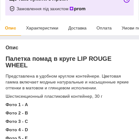
Замовлення під захистом
Опис
Характеристики
Доставка
Оплата
Умови п
Опис
Палетка помад в круге LIP ROUGE
WHEEL
Представлена в удобном круглом контейнере. Цветовая
гамма включает модные натуральные и насыщенные яркие
оттенки в матовом и глянцевом исполнении.
Шестисекционный пластиковий контейнер, 30 г
Фото 1 - A
Фото 2 - B
Фото 3 - C
Фото 4 - D
Фото 5 - E