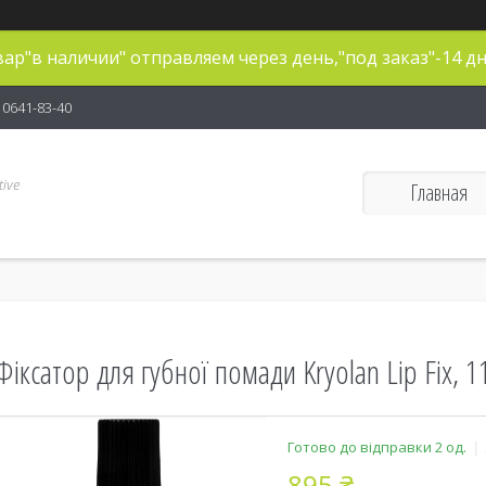
ар"в наличии" отправляем через день,"под заказ"-14 дн
) 0641-83-40
ive
Главная
Фіксатор для губної помади Kryolan Lip Fix, 1
Готово до відправки 2 од.
895 ₴