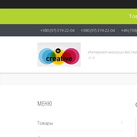
Тов
+380 (97) 319-22-04
+380 (97) 319-22-04
+49 (159
Интернет-магазин BeCreat
☆☆
Товары