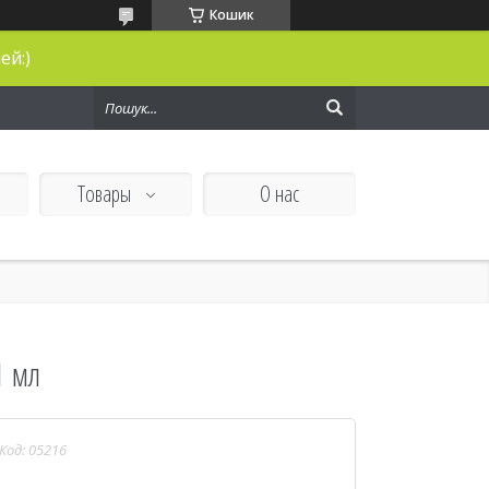
Кошик
ей:)
Товары
О нас
1 мл
Код:
05216