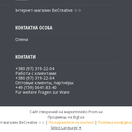
Інтернет-магазин BeCreative ☆☆
Олена
+380 (97) 319-22-04
Работа с клиентами
+380 (97) 319-22-04
Оптовые клиенты, партнёры
+49 (159) 0641-83-40
Für weitere Fragen zur Ware
Сайт створений на маркетплейсі
Prom.ua
Продавець на Bigl.ua
Інтернет-магазин BeCreative ☆☆ |
Поскаржитися на контент
|
Політика конфіденц
Select Language
▼