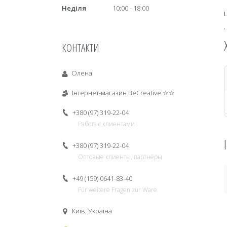
Неділя
10:00
18:00
.
КОНТАКТИ
Олена
Інтернет-магазин BeCreative ☆☆
+380 (97) 319-22-04
Работа с клиентами
+380 (97) 319-22-04
Оптовые клиенты, партнёры
+49 (159) 0641-83-40
Für weitere Fragen zur Ware
Київ, Україна