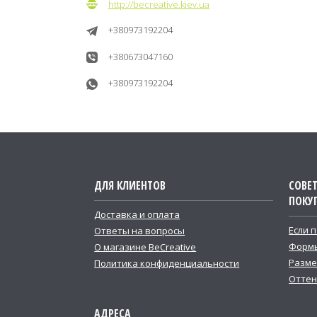
http://becreative.kiev.ua
+380973192204
+380673047160
+380973192204
ДЛЯ КЛИЕНТОВ
СОВЕ
ПОКУ
Доставка и оплата
Если 
Ответы на вопросы
Формы
О магазине BeCreative
Разме
Политика конфиденциальности
Оттен