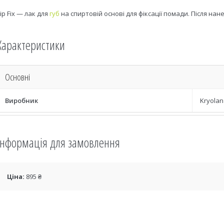
Lip Fix — лак для
губ
на спиртовій основі для фіксації помади. Після на
Характеристики
Основні
Виробник
Kryolan
Інформація для замовлення
Ціна:
895 ₴