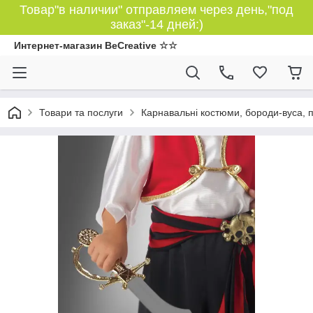
Товар"в наличии" отправляем через день,"под
заказ"-14 дней:)
Интернет-магазин BeCreative ☆☆
Товари та послуги
Карнавальні костюми, бороди-вуса, 