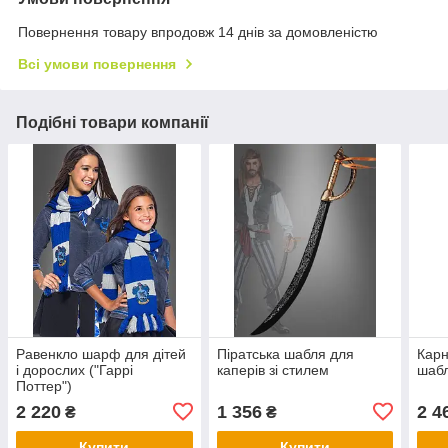
Повернення товару впродовж 14 днів за домовленістю
Всі умови повернення
Подібні товари компанії
Равенкло шарф для дітей
Піратська шабля для
Карн
і дорослих ("Гаррі
каперів зі стилем
шаб
Поттер")
2 220
1 356
2 4
₴
₴
Купити
Купити