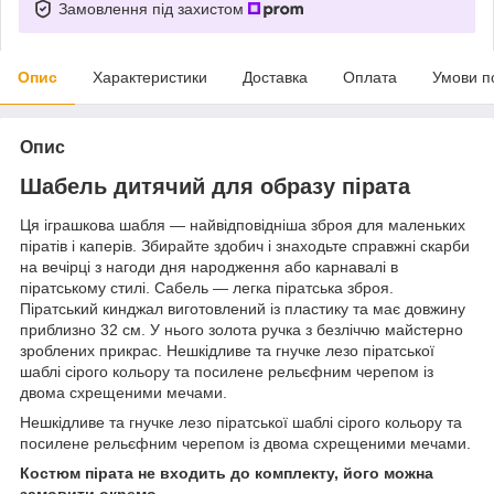
Замовлення під захистом
Опис
Характеристики
Доставка
Оплата
Умови п
Опис
Шабель дитячий для образу пірата
Ця іграшкова шабля — найвідповідніша зброя для маленьких
піратів і каперів. Збирайте здобич і знаходьте справжні скарби
на вечірці з нагоди дня народження або карнавалі в
піратському стилі. Сабель — легка піратська зброя.
Піратський кинджал виготовлений із пластику та має довжину
приблизно 32 см. У нього золота ручка з безліччю майстерно
зроблених прикрас. Нешкідливе та гнучке лезо піратської
шаблі сірого кольору та посилене рельєфним черепом із
двома схрещеними мечами.
Нешкідливе та гнучке лезо піратської шаблі сірого кольору та
посилене рельєфним черепом із двома схрещеними мечами.
Костюм пірата не входить до комплекту, його можна