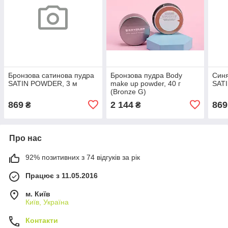
Бронзова сатинова пудра
Бронзова пудра Body
Синя
SATIN POWDER, 3 м
make up powder, 40 г
SAT
(Bronze G)
869
2 144
869
₴
₴
Про нас
92% позитивних з 74 відгуків за рік
Працює з 11.05.2016
м. Київ
Київ, Україна
Контакти