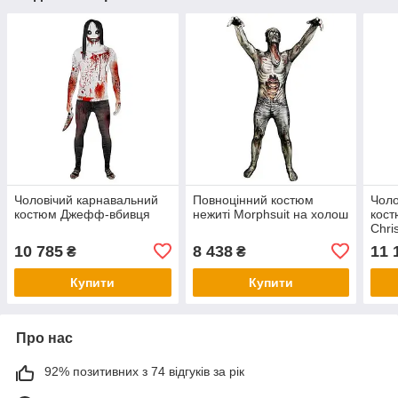
Чоловічий карнавальний
Повноцінний костюм
Чоло
костюм Джефф-вбивця
нежиті Morphsuit на холош
кост
Chri
10 785
8 438
11 
₴
₴
Купити
Купити
Про нас
92% позитивних з 74 відгуків за рік