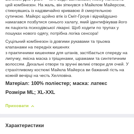
цей комбінезон. На жаль, він зіткнувся з Майклом Майерсом,
стикнувшись із надзвичайно кривавою й смертельною
сутичкою. Майєрс щойно втік із Сміт-Гроув і відчайдушно
намагався позбутися синього халату, який ідентифікував його
як пацієнта психодівської лікарні. Щоб ходити по трупах у
пошуках нового одягу, потрібна логіка сенсора!
Суцільний комбінезон із довгими рукавами та трьома
клапанами на передніх кишенях
з практичними кишенями для штанів, застібається спереду на
липучку, якісна маска з тріщинами, шрамами та синтетичним
волоссям. Дихальні отвори та зручні великі отвори для очей. У
страхітливому костюмі Майкла Майерса ви бажаний гість на
кожній вечірці на честь Хелловіна.
Матеріал:
100% поліестер;
маска:
латекс
Розміри ML; XL-XXL
Приховати
Характеристики