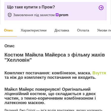
Що таке купити з Пром?
Замовлення під захистом
Опис
Характеристики
Доставка
Оплата
Умови п
Опис
Костюм Майкла Майерса з фільму жахів
"Хелловін"
Комплект постачання: комбінезон, маска.
Взуття
та ніж до комплекту постачання не входить.
Майкл Майерс повернувся! Оригінальний
ліцензійний костюм, що складається з двох
частин, з темно-коричневим комбінезоном і
латексною маскою.
Великий Джо Грізлі — ім'я водія вантажівки, якому належить