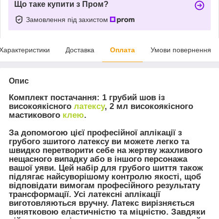
Що таке купити з Пром?
Замовлення під захистом
Характеристики
Доставка
Оплата
Умови повернення
Опис
Комплект постачання:
1 грубий шов із
високоякісного
латексу
, 2 мл високоякісного
мастикового
клею
.
За допомогою цієї професійної аплікації з
грубого зшитого латексу ви можете легко та
швидко перетворити себе на жертву жахливого
нещасного випадку або в іншого персонажа
вашої уяви. Цей набір для грубого шиття також
підлягає найсуворішому контролю якості, щоб
відповідати вимогам професійного результату
трансформації. Усі латексні аплікації
виготовляються вручну. Латекс вирізняється
винятковою еластичністю та міцністю. Завдяки