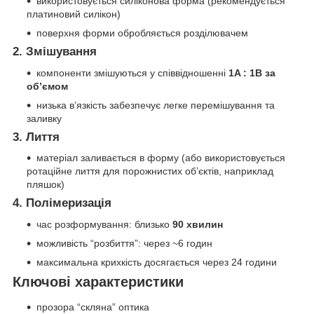
використовується силіконова форма (рекомендується
платиновий силікон)
поверхня форми обробляється розділювачем
2. Змішування
компоненти змішуються у співвідношенні
1A : 1B за
об’ємом
низька в’язкість забезпечує легке перемішування та
заливку
3. Лиття
матеріал заливається в форму (або використовується
ротаційне лиття для порожнистих об’єктів, наприклад
пляшок)
4. Полімеризація
час розформування: близько
90 хвилин
можливість “розбиття”: через ~6 годин
максимальна крихкість досягається через 24 години
Ключові характеристики
прозора “скляна” оптика