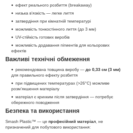
ефект реального розбиття (breakaway)
низька в’язкість — легке лиття
затвердіння при кімнатній температурі
можливість тонкостінного лиття (до 3 мм)
UV-стійкість готових виробів
можливість додавання пігментів для кольорових
ефектів
Важливі технічні обмеження
рекомендована товщина виробу —
до 0,33 см (3 мм)
для правильного ефекту розбиття
при підвищених температурах (>26°C) можливе
розм’якшення матеріалу
матеріал є крихким після затвердіння — потребує
обережного поводження
Безпека та використання
Smash Plastic™ — це
професійний матеріал
, не
призначений для побутового використання: