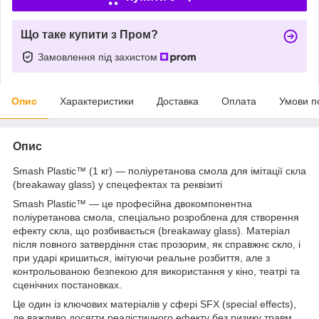
Що таке купити з Пром?
Замовлення під захистом
Опис
Характеристики
Доставка
Оплата
Умови п
Опис
Smash Plastic™ (1 кг) — поліуретанова смола для імітації скла
(breakaway glass) у спецефектах та реквізиті
Smash Plastic™ — це професійна двокомпонентна
поліуретанова смола, спеціально розроблена для створення
ефекту скла, що розбивається (breakaway glass). Матеріал
після повного затвердіння стає прозорим, як справжнє скло, і
при ударі кришиться, імітуючи реальне розбиття, але з
контрольованою безпекою для використання у кіно, театрі та
сценічних постановках.
Це один із ключових матеріалів у сфері SFX (special effects),
де важливо досягти реалістичного ефекту без ризику травм.