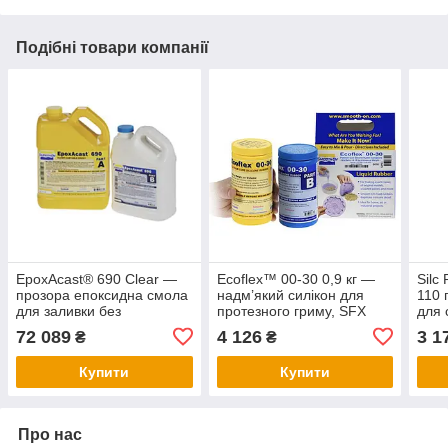
Подібні товари компанії
EpoxAcast® 690 Clear —
Ecoflex™ 00-30 0,9 кг —
Silc
прозора епоксидна смола
надм’який силікон для
110 
для заливки без
протезного гриму, SFX
для 
бульбашок, помутніння та
шкіри, масок, косплею та
косп
72 089
4 126
3 1
₴
₴
пожовтіння
lifecasting реалістична
Smo
“жива шкіра”
Купити
Купити
Про нас