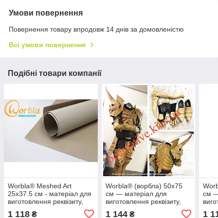
Умови повернення
Повернення товару впродовж 14 днів за домовленістю
Всі умови повернення
Подібні товари компанії
Worbla® Meshed Art
Worbla® (ворбла) 50x75
Worb
25x37.5 см - матеріал для
см — матеріал для
см —
виготовлення реквізиту,
виготовлення реквізиту,
виго
костюмів
костюмів...
кост
1 118
1 144
1 1
₴
₴