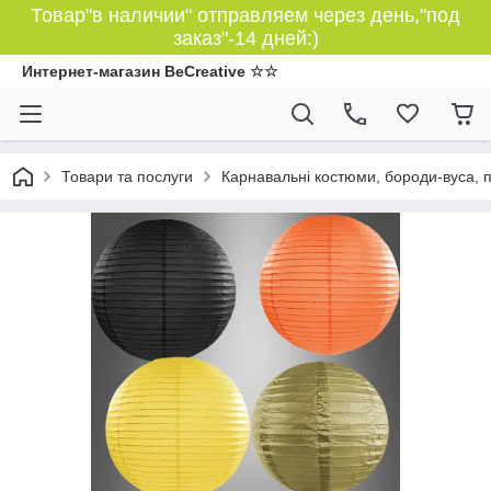
Товар"в наличии" отправляем через день,"под
заказ"-14 дней:)
Интернет-магазин BeCreative ☆☆
Товари та послуги
Карнавальні костюми, бороди-вуса, 