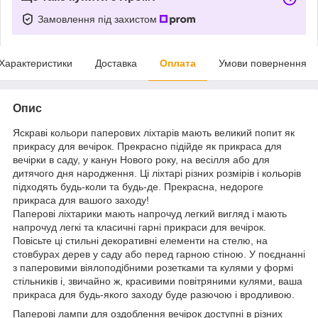
Замовлення під захистом
Характеристики
Доставка
Оплата
Умови повернення
Опис
Яскраві кольори паперових ліхтарів мають великий попит як
прикрасу для вечірок. Прекрасно підійде як прикраса для
вечірки в саду, у канун Нового року, на весілля або для
дитячого дня народження. Ці ліхтарі різних розмірів і кольорів
підходять будь-коли та будь-де. Прекрасна, недороге
прикраса для вашого заходу!
Паперові ліхтарики мають напрочуд легкий вигляд і мають
напрочуд легкі та класичні гарні прикраси для вечірок.
Повісьте ці стильні декоративні елементи на стелю, на
стовбурах дерев у саду або перед гарною стіною. У поєднанні
з паперовими віялоподібними розетками та кулями у формі
стільників і, звичайно ж, красивими повітряними кулями, ваша
прикраса для будь-якого заходу буде разючою і вродливою.
Паперові лампи для оздоблення вечірок доступні в різних