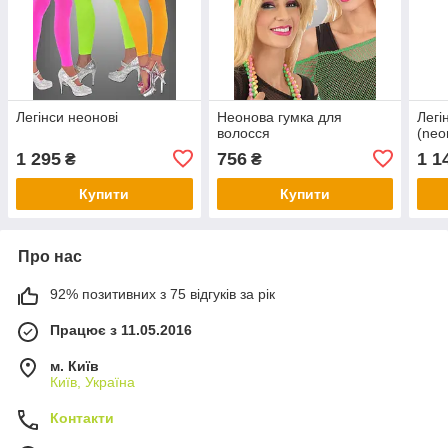
Легінси неонові
Неонова гумка для
Легі
волосся
(neo
1 295
756
1 1
₴
₴
Купити
Купити
Про нас
92% позитивних з 75 відгуків за рік
Працює з 11.05.2016
м. Київ
Київ, Україна
Контакти