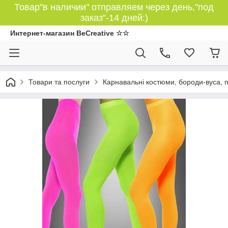
Товар"в наличии" отправляем через день,"под
заказ"-14 дней:)
Интернет-магазин BeCreative ☆☆
Товари та послуги
Карнавальні костюми, бороди-вуса, 