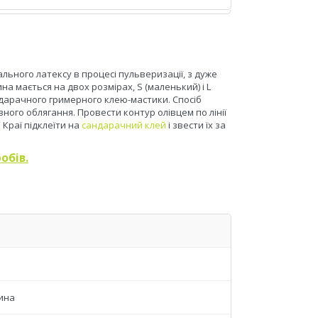
льного латексу в процесі пульверизації, з дуже
а мається на двох розмірах, S (маленький) і L
ндарачного гримерного клею-мастики. Спосіб
ного облягання. Провести контур олівцем по лінії
 Краї підклеїти на
сандарачний клей
і звести їх за
обів.
ина