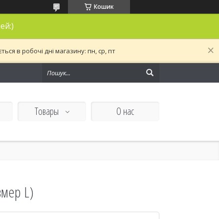
Кошик
ей:)
ся в робочі дні магазину: пн, ср, пт
Товары
О нас
змер L)