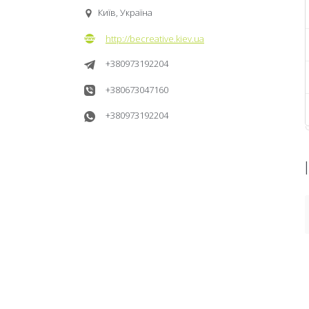
Київ, Україна
http://becreative.kiev.ua
+380973192204
+380673047160
+380973192204