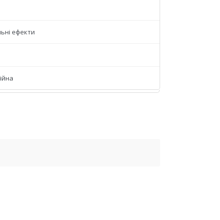
льні ефекти
ійна