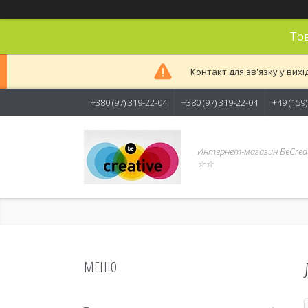
Тов
Контакт для зв'язку у вихі
+380 (97) 319-22-04
+380 (97) 319-22-04
+49 (159
Интернет-магазин BeCreat
☆☆