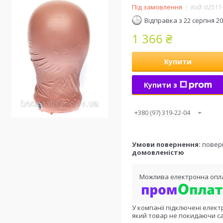
Під замовлення
Код:
02511
Відправка з 22 серпня 2
1 366 ₴
Купити
Купити з
+380 (97) 319-22-04
повер
домовленістю
У компанії підключені елект
який товар не покидаючи са