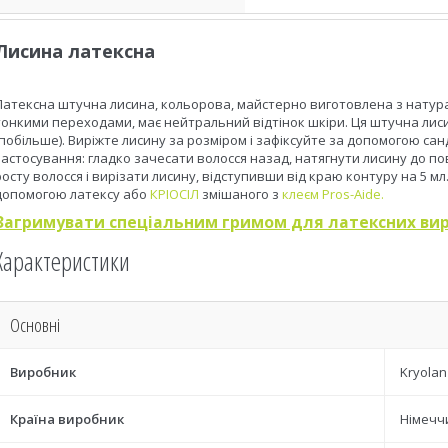
Лисина латексна
Латексна штучна лисина, кольорова, майстерно виготовлена ​​з натура
тонкими переходами, має нейтральний відтінок шкіри. Ця штучна лисин
(побільше). Виріжте лисину за розміром і зафіксуйте за допомогою са
застосування: гладко зачесати волосся назад, натягнути лисину до пов
росту волосся і вирізати лисину, відступивши від краю контуру на 5 мл.
допомогою латексу або
КРІОСІЛ
змішаного з
клеєм Pros-Aide.
Загримувати спеціальним гримом для латексних вир
Характеристики
Основні
Виробник
Kryolan
Країна виробник
Німечч