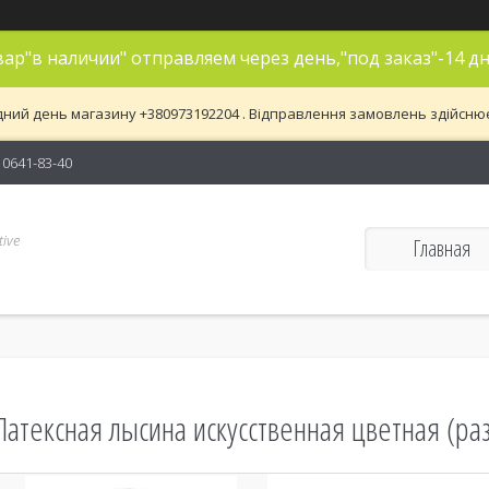
ар"в наличии" отправляем через день,"под заказ"-14 дн
дний день магазину +380973192204 . Відправлення замовлень здійснюєть
) 0641-83-40
ive
Главная
Латексная лысина искусственная цветная (ра