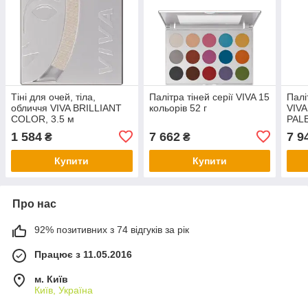
Тіні для очей, тіла,
Палітра тіней серії VIVA 15
Палі
обличчя VIVA BRILLIANT
кольорів 52 г
VIV
COLOR, 3.5 м
PAL
1 584
7 662
7 9
₴
₴
Купити
Купити
Про нас
92% позитивних з 74 відгуків за рік
Працює з 11.05.2016
м. Київ
Київ, Україна