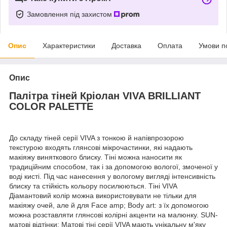
Замовлення під захистом
Опис
Характеристики
Доставка
Оплата
Умови п
Опис
Палітра тіней Кріолан VIVA BRILLIANT
COLOR PALETTE
До складу тіней серії VIVA з тонкою й напівпрозорою
текстурою входять глянсові мікрочастинки, які надають
макіяжу виняткового блиску. Тіні можна наносити як
традиційним способом, так і за допомогою вологої, змоченої у
воді кисті. Під час нанесення у вологому вигляді інтенсивність
блиску та стійкість кольору посилюються. Тіні VIVA
Діамантовий колір можна використовувати не тільки для
макіяжу очей, але й для Face amp; Body art: з їх допомогою
можна розставляти глянсові колірні акценти на малюнку. SUN-
матові відтінки: Матові тіні серії VIVA мають унікальну м'яку