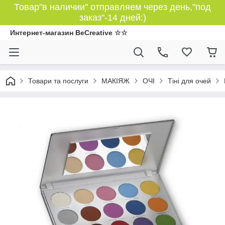
Товар"в наличии" отправляем через день,"под
заказ"-14 дней:)
Интернет-магазин BeCreative ☆☆
Товари та послуги
МАКІЯЖ
ОЧІ
Тіні для очей