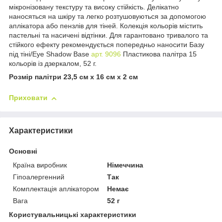
мікронізовану текстуру та високу стійкість. Делікатно
наносяться на шкіру та легко розтушовуються за допомогою
аплікатора або пензлів для тіней. Колекція кольорів містить
пастельні та насичені відтінки. Для гарантовано тривалого та
стійкого ефекту рекомендується попередньо наносити Базу
під тіні/Eye Shadow Base
арт. 9096
Пластикова палітра 15
кольорів із дзеркалом, 52 г.
Розмір палітри 23,5 см х 16 см х 2 см
Приховати
Характеристики
Основні
Країна виробник
Німеччина
Гіпоалергенний
Так
Комплектація аплікатором
Немає
Вага
52 г
Користувальницькі характеристики