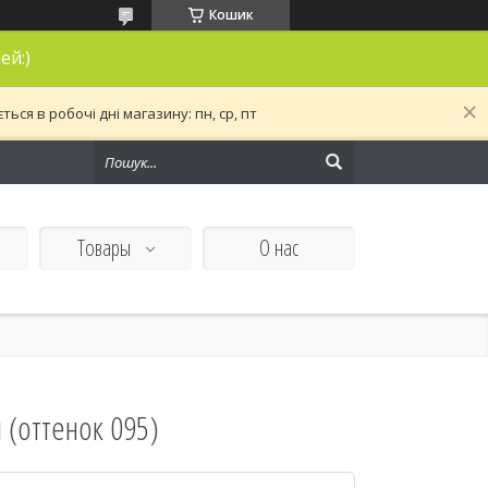
Кошик
ей:)
ся в робочі дні магазину: пн, ср, пт
Товары
О нас
 (оттенок 095)