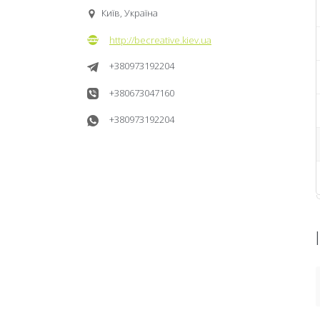
Київ, Україна
http://becreative.kiev.ua
+380973192204
+380673047160
+380973192204