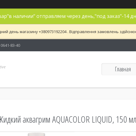
ар"в наличии" отправляем через день,"под заказ"-14 дн
дний день магазину +380973192204 . Відправлення замовлень здійснюєть
) 0641-83-40
ive
Главная
Жидкий аквагрим AQUACOLOR LIQUID, 150 мл