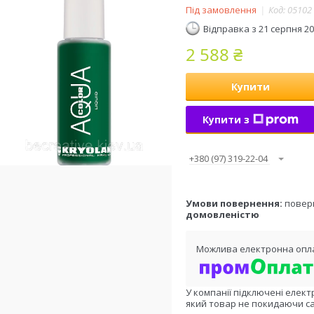
Під замовлення
Код:
05102
Відправка з 21 серпня 2
2 588 ₴
Купити
Купити з
+380 (97) 319-22-04
повер
домовленістю
У компанії підключені елект
який товар не покидаючи са