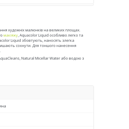
ання художніх малюнків на великих площах.
го
макіяжу
, Aquacolor Liquid особливо легко та
color Liquid збовтують, наносять злегка
ишають сохнути. Для тоншого нанесення
.
AquaCleans, Natural Micellar Water або водою з
ина