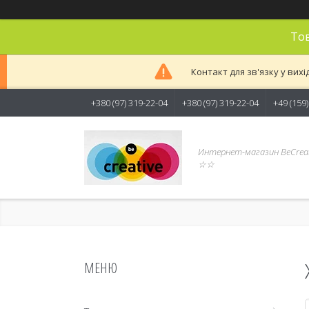
Тов
Контакт для зв'язку у вихі
+380 (97) 319-22-04
+380 (97) 319-22-04
+49 (159
Интернет-магазин BeCreat
☆☆