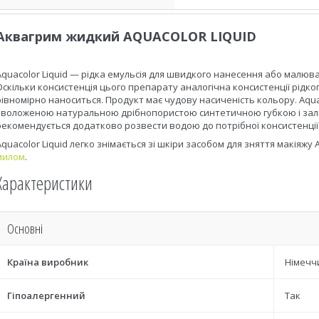
Аквагрим жидкий AQUACOLOR LIQUID
Aquacolor Liquid — рідка емульсія для швидкого нанесення або малюв
Оскільки консистенція цього препарату аналогічна консистенції рідко
рівномірно наноситься. Продукт має чудову насиченість кольору. Aqua
зволоженою натуральною дрібнопористою синтетичною губкою і зал
рекомендується додатково розвести водою до потрібної консистенції
Aquacolor Liquid легко знімається зі шкіри засобом для зняття макіяжу 
милом
.
Характеристики
Основні
Країна виробник
Німечч
Гіпоалергенний
Так