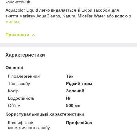
консистенції.
Aquacolor Liquid легко видаляється зі шкіри засобом для
зняття макіяжу AquaCleans, Natural Micellar Water або водою з
милом
.
Приховати
Характеристики
Основні
Гіпоалергенний
Так
Тип засобу
Рідкий грим
Колір
Зелений
Водостійкість
Ні
Об`єм
500 мл
Користувальницькі характеристики
Класифікація
Професійна
косметичного засобу