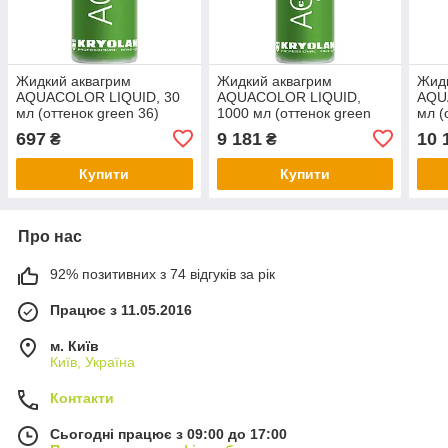
Жидкий аквагрим
Жидкий аквагрим
Жидк
AQUACOLOR LIQUID, 30
AQUACOLOR LIQUID,
AQU
мл (оттенок green 36)
1000 мл (оттенок green
мл (
36)
697
9 181
10 
₴
₴
Купити
Купити
Про нас
92% позитивних з 74 відгуків за рік
Працює з 11.05.2016
м. Київ
Київ, Україна
Контакти
Сьогодні працює з 09:00 до 17:00