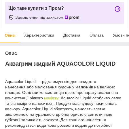
Що таке купити з Пром?
Замовлення під захистом
Опис
Характеристики
Доставка
Оплата
Умови п
Опис
Аквагрим жидкий AQUACOLOR LIQUID
Aquacolor Liquid — рідка емульсія для швидкого
нанесення або малювання художніх малюнків на великих
площах. Оскільки консистенція цього препарату аналогічна
консистенції рідкого
макіяжу
, Aquacolor Liquid особливо легко
та рівномірно наноситься. Продукт має чудову насиченість
кольору. Aquacolor Liquid збовтують, наносять злегка
зволоженою натуральною дрібнопористою синтетичною
губкою і залишають сохнути. Для тоншого нанесення
рекомендується додатково розвести водою до потрібної