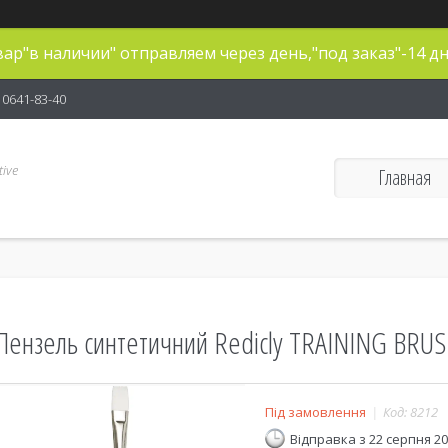
ар"в наличии" отправляем через день,"под заказ"-14 дн
) 0641-83-40
ive
Главная
Пензель синтетичний Redicly TRAINING BRUS
Під замовлення
Код:
8212
Відправка з 22 серпня 2