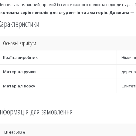
Пензель навчальний, прямий із синтетичного волокна підходить для 
Економна серія пензлів для студентів та аматорів. Довжина — 18,5
Характеристики
Основні атрибути
Країна виробник
Німечч
Матеріал ручки
дерево
Матеріал ворсу
Синтет
Інформація для замовлення
Ціна:
593 ₴