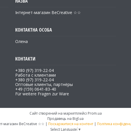
Інтернет-магазин BeCreative ☆☆
Олена
+380 (97) 319-22-04
Работа с клиентами
+380 (97) 319-22-04
Оптовые клиенты, партнёры
+49 (159) 0641-83-40
Für weitere Fragen zur Ware
Сайт створений на маркетплейсі
Prom.ua
Продавець на Bigl.ua
Інтернет-магазин BeCreative ☆☆ |
Поскаржитися на контент
|
Політика конфіденц
Select Language
▼