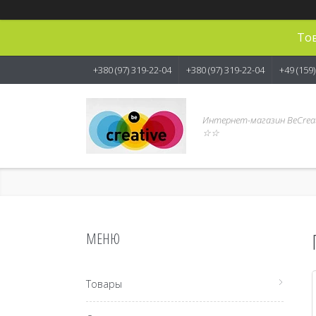
Тов
+380 (97) 319-22-04
+380 (97) 319-22-04
+49 (159
Интернет-магазин BeCreat
☆☆
Товары