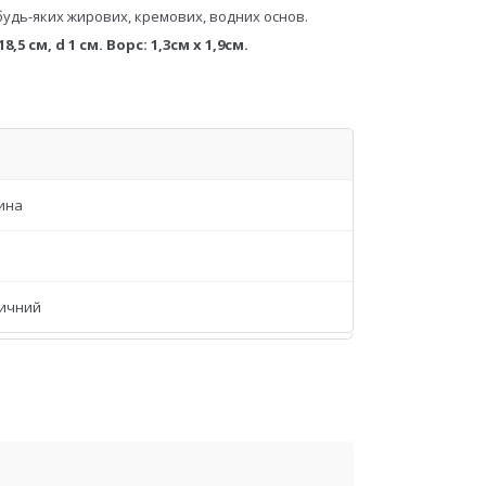
будь-яких жирових, кремових, водних основ.
 см, d 1 см. Ворс: 1,3см х 1,9см.
ина
ичний