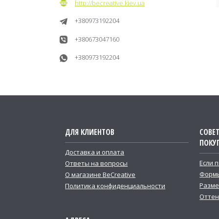
http://becreative.kiev.ua
+380973192204
+380673047160
+380973192204
ДЛЯ КЛИЕНТОВ
СОВЕ
ПОКУ
Доставка и оплата
Если 
Ответы на вопросы
Формы
О магазине BeCreative
Разме
Политика конфиденциальности
Оттен