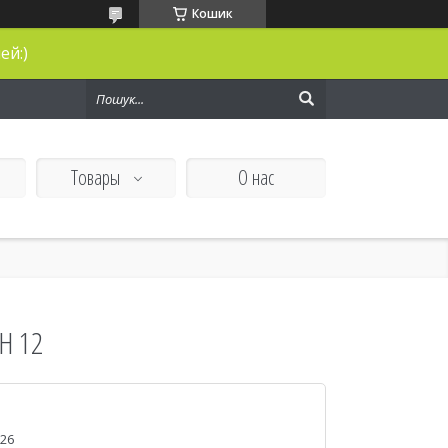
Кошик
ей:)
Товары
О нас
H 12
026