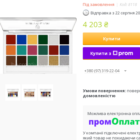
Під замовлення
Код:
8118
Відправка з 22 серпня 2
4 203 ₴
Купити
Купити з
+380 (97) 319-22-04
повер
домовленістю
У компанії підключені елект
який товар не покидаючи са