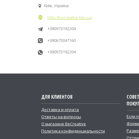
Київ, Україна
http://becreative.kiev.ua
+380973192204
+380673047160
+380973192204
ДЛЯ КЛИЕНТОВ
СОВЕ
ПОКУ
Доставка и оплата
Если 
Ответы на вопросы
Формы
О магазине BeCreative
Разме
Политика конфиденциальности
Оттен