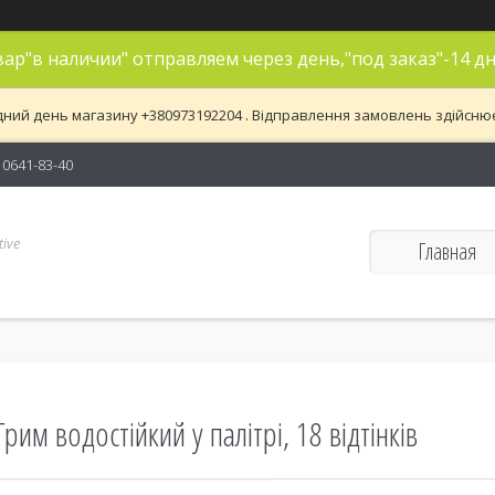
ар"в наличии" отправляем через день,"под заказ"-14 дн
дний день магазину +380973192204 . Відправлення замовлень здійснюєть
) 0641-83-40
ive
Главная
Грим водостійкий у палітрі, 18 відтінків