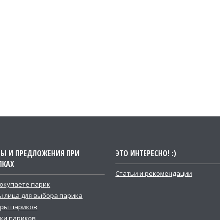
ТЫ И ПРЕДЛОЖЕНИЯ ПРИ
ЭТО ИНТЕРЕСНО! :)
ПКАХ
Статьи и рекомендации
покупаете парик
 лица для выбора парика
ры париков
ки париков