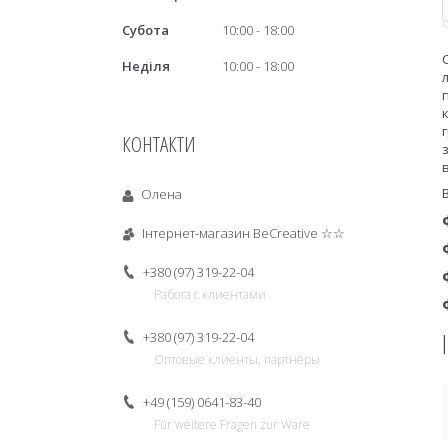
Субота
10:00
18:00
Неділя
10:00
18:00
КОНТАКТИ
В
Олена
Інтернет-магазин BeCreative ☆☆
+380 (97) 319-22-04
Работа с клиентами
+380 (97) 319-22-04
Оптовые клиенты, партнёры
+49 (159) 0641-83-40
Für weitere Fragen zur Ware