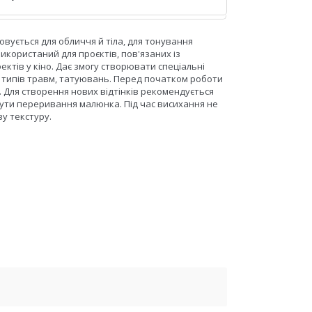
овується для обличчя й тіла, для тонування
використаний для проєктів, пов'язаних із
ктів у кіно. Дає змогу створювати спеціальні
их типів травм, татуювань. Перед початком роботи
 Для створення нових відтінків рекомендується
нути переривання малюнка. Під час висихання не
ву текстуру.