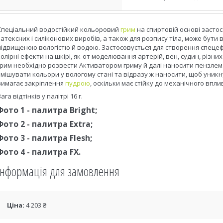
Спеціальний водостійкий кольоровий
грим
на спиртовій основі застос
латексних і силіконових виробів, а також для розпису тіла, може бути 
підвищеною вологістю й водою. Застосовується для створення спецефе
колірні ефекти на шкірі, як-от моделювання артерій, вен, судин, різн
грим необхідно розвести Активатором гриму й далі наносити пензлем.
змішувати кольори у вологому стані та відразу ж наносити, щоб уник
вимагає закріплення
пудрою
, оскільки має стійку до механічного впли
ага відтінків у палітрі 16 г.
Фото 1 - палитра Bright;
Фото 2 - палитра Extra;
Фото 3 - палитра Flesh;
Фото 4 - палитра FX.
Інформація для замовлення
Ціна:
4 203 ₴