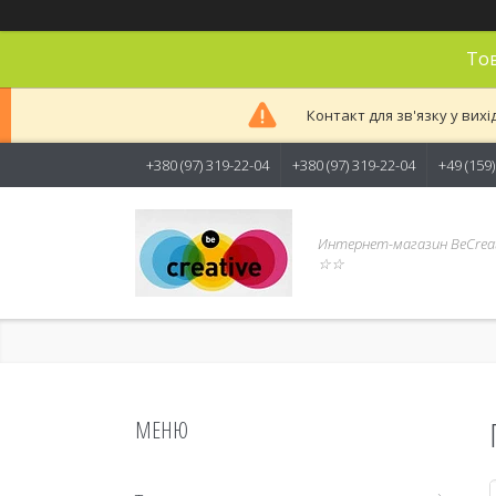
Тов
Контакт для зв'язку у вихі
+380 (97) 319-22-04
+380 (97) 319-22-04
+49 (159
Интернет-магазин BeCreat
☆☆