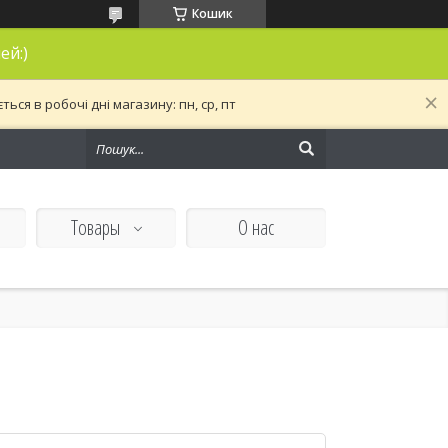
Кошик
ей:)
ся в робочі дні магазину: пн, ср, пт
Товары
О нас