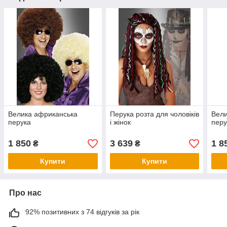
Велика африканська
Перука розта для чоловіків
Вели
перука
і жінок
перу
1 850
3 639
1 8
₴
₴
Купити
Купити
Про нас
92% позитивних з 74 відгуків за рік