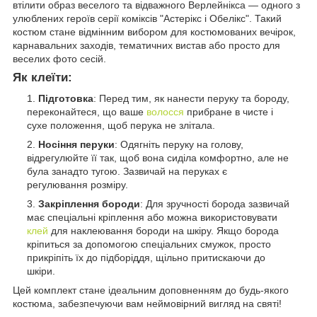
втілити образ веселого та відважного Верлейнікса — одного з
улюблених героїв серії коміксів "Астерікс і Обелікс". Такий
костюм стане відмінним вибором для костюмованих вечірок,
карнавальних заходів, тематичних вистав або просто для
веселих фото сесій.
Як клеїти:
Підготовка
: Перед тим, як нанести перуку та бороду,
переконайтеся, що ваше
волосся
прибране в чисте і
сухе положення, щоб перука не злітала.
Носіння перуки
: Одягніть перуку на голову,
відрегулюйте її так, щоб вона сиділа комфортно, але не
була занадто тугою. Зазвичай на перуках є
регулювання розміру.
Закріплення бороди
: Для зручності борода зазвичай
має спеціальні кріплення або можна використовувати
клей
для наклеювання бороди на шкіру. Якщо борода
кріпиться за допомогою спеціальних смужок, просто
прикріпіть їх до підборіддя, щільно притискаючи до
шкіри.
Цей комплект стане ідеальним доповненням до будь-якого
костюма, забезпечуючи вам неймовірний вигляд на святі!