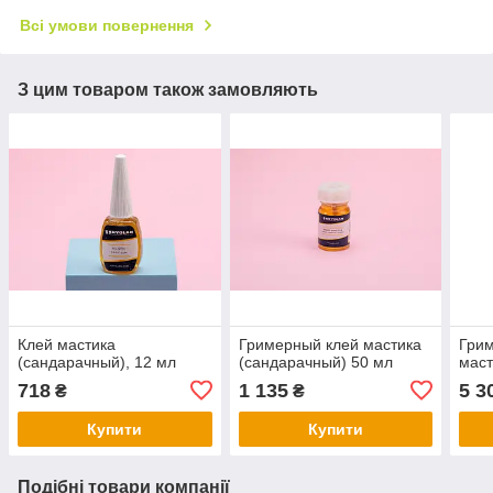
Всі умови повернення
З цим товаром також замовляють
Клей мастика
Гримерный клей мастика
Грим
(сандарачный), 12 мл
(сандарачный) 50 мл
маст
718
1 135
5 3
₴
₴
Купити
Купити
Подібні товари компанії