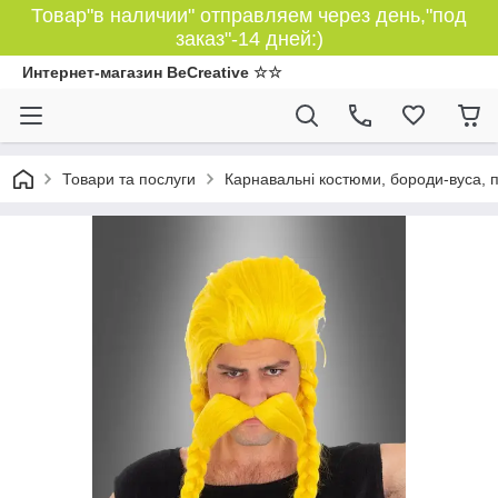
Товар"в наличии" отправляем через день,"под
заказ"-14 дней:)
Интернет-магазин BeCreative ☆☆
Товари та послуги
Карнавальні костюми, бороди-вуса, 