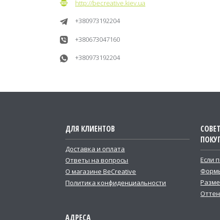
http://becreative.kiev.ua
+380973192204
+380673047160
+380973192204
ДЛЯ КЛИЕНТОВ
СОВЕ
ПОКУ
Доставка и оплата
Если 
Ответы на вопросы
Формы
О магазине BeCreative
Разме
Политика конфиденциальности
Оттен