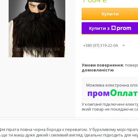
Купити
Купити з
+380 (97) 319-22-04
повер
домовленістю
У компанії підключені елект
який товар не покидаючи са
Для пірата повна чорна борода є перевагою. У бурхливому морі пірати
А ще ти маєш дуже дикий і сміливий вигляд. Ідеально підходить для че