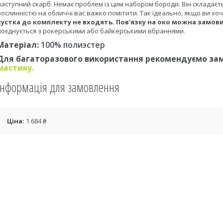
наступний скарб. Немає проблем із цим набором бороди. Він складається
рослинністю на обличчі вас важко помітити. Так ідеально, якщо ви х
хустка до комплекту не входять. Пов'язку на око можна замов
поєднується з рокерськими або байкерськими вбраннями.
Матеріал:
100% полиэстер
Для багаторазового використання рекомендуємо за
мастику.
Інформація для замовлення
Ціна:
1 684 ₴