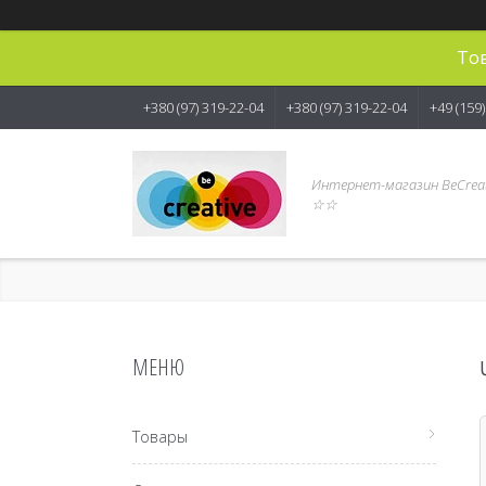
Тов
+380 (97) 319-22-04
+380 (97) 319-22-04
+49 (159
Интернет-магазин BeCreat
☆☆
Товары