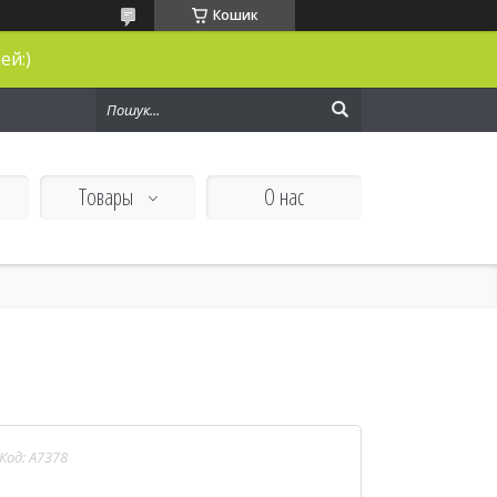
Кошик
ей:)
Товары
О нас
Код:
A7378