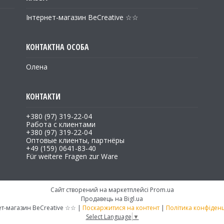
Інтернет-магазин BeCreative ☆☆
Олена
+380 (97) 319-22-04
Работа с клиентами
+380 (97) 319-22-04
Оптовые клиенты, партнёры
+49 (159) 0641-83-40
Für weitere Fragen zur Ware
Сайт створений на маркетплейсі
Prom.ua
Продавець на Bigl.ua
Інтернет-магазин BeCreative ☆☆ |
Поскаржитися на контент
|
Політика конфіденц
Select Language
▼