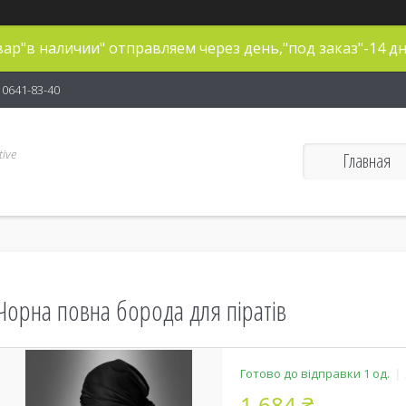
ар"в наличии" отправляем через день,"под заказ"-14 дн
) 0641-83-40
ive
Главная
Чорна повна борода для піратів
Готово до відправки 1 од.
1 684 ₴