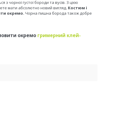
 з чорної густої бороди та вусів. З цією
очете мати абсолютно новий вигляд.
Костюм і
ити окремо.
Чорна пишна борода також добре
мовити окремо
гримерний клей-