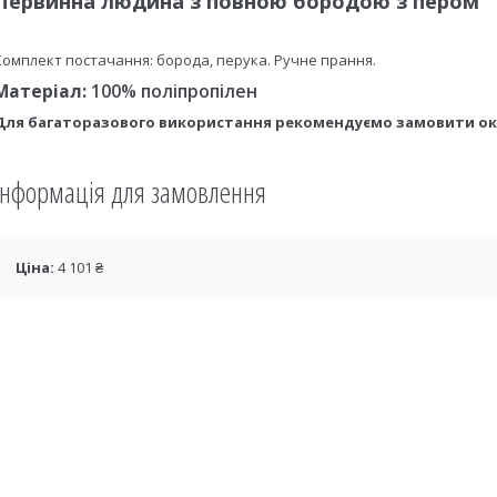
Первинна людина з повною бородою з пером
Комплект постачання: борода, перука. Ручне прання.
Матеріал:
100% поліпропілен
Для багаторазового використання рекомендуємо замовити о
Інформація для замовлення
Ціна:
4 101 ₴