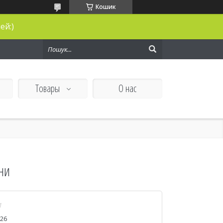
Кошик
ей:)
Товары
О нас
ни
1
026