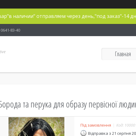
ар"в наличии" отправляем через день,"под заказ"-14 дн
) 0641-83-40
ive
Главная
Борода та перука для образу первісної люди
Під замовлення
Код:
10000
Відправка з 21 серпня 2