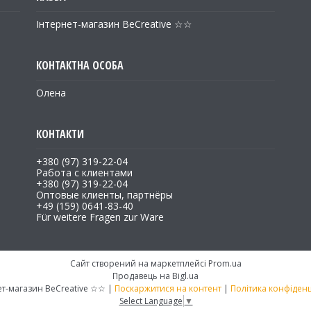
Інтернет-магазин BeCreative ☆☆
Олена
+380 (97) 319-22-04
Работа с клиентами
+380 (97) 319-22-04
Оптовые клиенты, партнёры
+49 (159) 0641-83-40
Für weitere Fragen zur Ware
Сайт створений на маркетплейсі
Prom.ua
Продавець на Bigl.ua
Інтернет-магазин BeCreative ☆☆ |
Поскаржитися на контент
|
Політика конфіденц
Select Language
▼