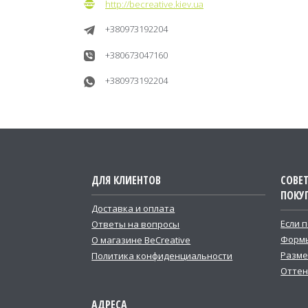
http://becreative.kiev.ua
+380973192204
+380673047160
+380973192204
ДЛЯ КЛИЕНТОВ
СОВЕ
ПОКУ
Доставка и оплата
Если 
Ответы на вопросы
Формы
О магазине BeCreative
Разме
Политика конфиденциальности
Оттен