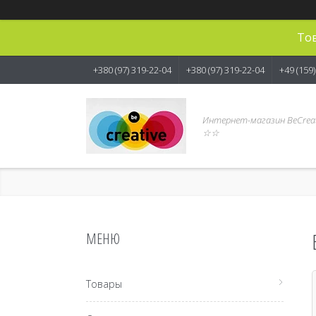
Тов
+380 (97) 319-22-04
+380 (97) 319-22-04
+49 (159
Интернет-магазин BeCreat
☆☆
Товары