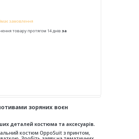
ймає замовлення
нення товару протягом 14 днів
за
мотивами зоряних воєн
ших деталей костюма та аксесуарів.
інальний костюм OppoSuit з принтом,
раваткою. Зробіть заяву на тематичних