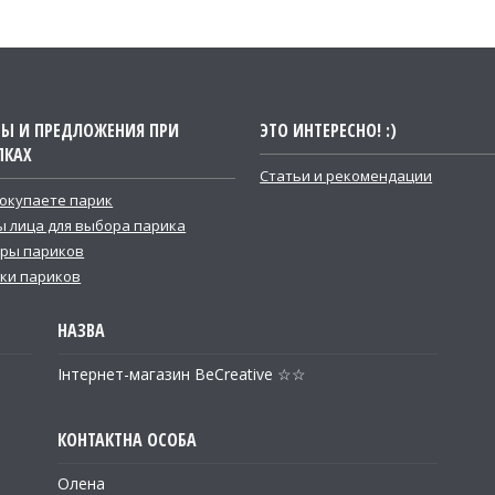
ТЫ И ПРЕДЛОЖЕНИЯ ПРИ
ЭТО ИНТЕРЕСНО! :)
ПКАХ
Статьи и рекомендации
покупаете парик
 лица для выбора парика
ры париков
ки париков
Інтернет-магазин BeCreative ☆☆
Олена