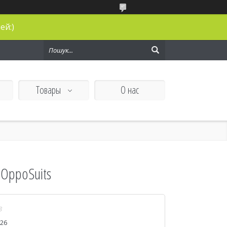
ей:)
Товары
О нас
 OppoSuits
8
026