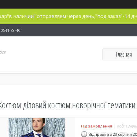
ар"в наличии" отправляем через день,"под заказ"-14 дн
) 0641-83-40
ive
Главная
Костюм діловий костюм новорічної тематики
Під замовлення
Код:
13498
Відправка з 23 серпня 2