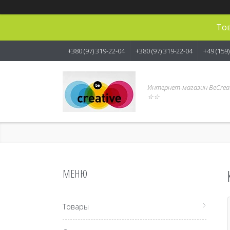
Тов
+380 (97) 319-22-04
+380 (97) 319-22-04
+49 (159
Интернет-магазин BeCreat
☆☆
Товары