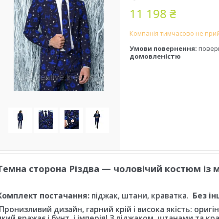
11 198 ₴
Компанія тимчасово не при
повер
домовленістю
Темна сторона Різдва — чоловічий костюм із 
Комплект постачання:
піджак, штани, краватка.
Без ін
Пронизливий дизайн, гарний крій і висока якість: ориг
який вражає і бунт, і імперія! З піджаком, штанами та к