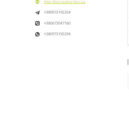
http://becreative.kiev.ua
+380973192204
+380673047160
+380973192204