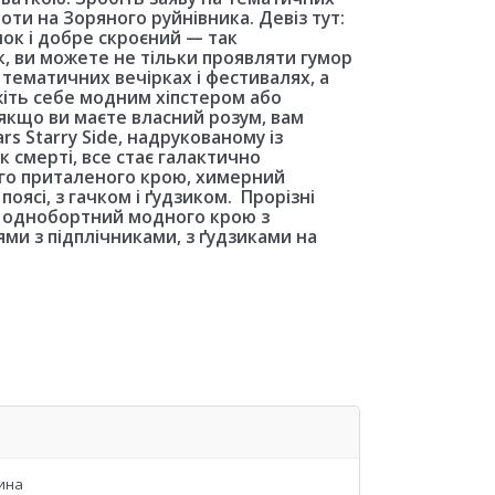
оти на Зоряного руйнівника. Девіз тут:
нок і добре скроєний — так
к, ви можете не тільки проявляти гумор
тематичних вечірках і фестивалях, а
ажіть себе модним хіпстером або
якщо ви маєте власний розум, вам
s Starry Side, надрукованому із
к смерті, все стає галактично
ого приталеного крою, химерний
поясі, з гачком і ґудзиком. Прорізні
к однобортний модного крою з
и з підплічниками, з ґудзиками на
ина