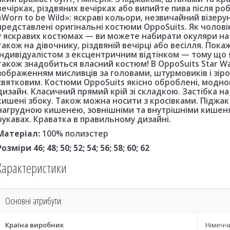
вечірках, різдвяних вечірках або випийте пива після роб
«Worn to be Wild»: яскраві кольори, незвичайний візеру
представлені оригінальні костюми OppoSuits. Як чолові
у яскравих костюмах — ви можете набирати окуляри на 
також на дівочнику, різдвяній вечірці або весілля. Пок
індивідуалістом з ексцентричним відтінком — тому що 
також знадобиться власний костюм! В OppoSuits Star War
зображенням мисливців за головами, штурмовиків і зіро
святковим. Костюми OppoSuits якісно оброблені, модн
дизайн. Класичний прямий крій зі складкою. Застібка на 
кишені збоку. Також можна носити з кросівками. Піджа
нагрудною кишенею, зовнішніми та внутрішніми кишеням
рукавах. Краватка в правильному дизайні.
Матеріал:
100% полиэстер
Розміри 46; 48; 50; 52; 54; 56; 58; 60; 62
Характеристики
Основні атрибути
Країна виробник
Німечч