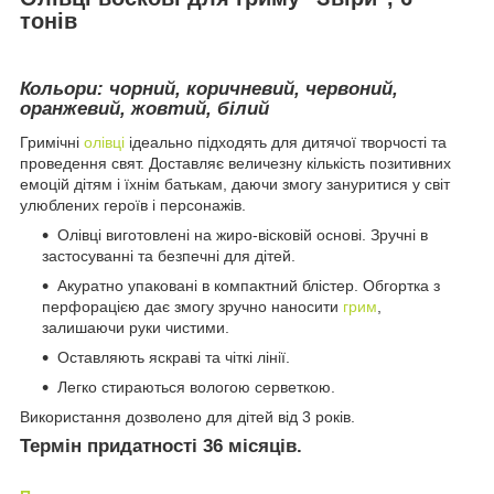
тонів
Кольори: чорний, коричневий, червоний,
оранжевий, жовтий, білий
Гримічні
олівці
ідеально підходять для дитячої творчості та
проведення свят. Доставляє величезну кількість позитивних
емоцій дітям і їхнім батькам, даючи змогу зануритися у світ
улюблених героїв і персонажів.
Олівці виготовлені на жиро-вісковій основі. Зручні в
застосуванні та безпечні для дітей.
Акуратно упаковані в компактний блістер. Обгортка з
перфорацією дає змогу зручно наносити
грим
,
залишаючи руки чистими.
Оставляють яскраві та чіткі лінії.
Легко стираються вологою серветкою.
Використання дозволено для дітей від 3 років.
Термін придатності 36 місяців.