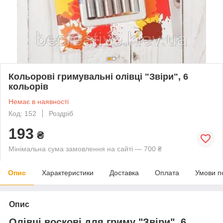
Кольорові гримувальні олівці "Звіри", 6
кольорів
Немає в наявності
Код: 152
Роздріб
193
₴
Мінімальна сума замовлення на сайті — 700 ₴
Опис
Характеристики
Доставка
Оплата
Умови п
Опис
Олівці воскові для гриму "Звіри", 6