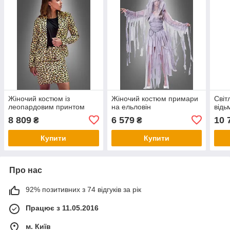
Жіночий костюм із
Жіночий костюм примари
Світ
леопардовим принтом
на ельловін
відь
8 809
6 579
10 
₴
₴
Купити
Купити
Про нас
92% позитивних з 74 відгуків за рік
Працює з 11.05.2016
м. Київ