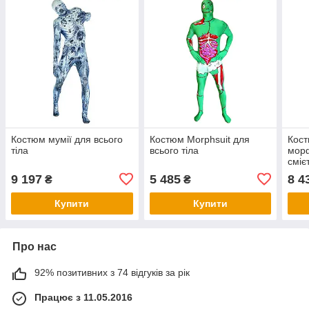
Костюм мумії для всього
Костюм Morphsuit для
Кост
тіла
всього тіла
мор
сміє
9 197
5 485
8 4
₴
₴
Купити
Купити
Про нас
92% позитивних з 74 відгуків за рік
Працює з 11.05.2016