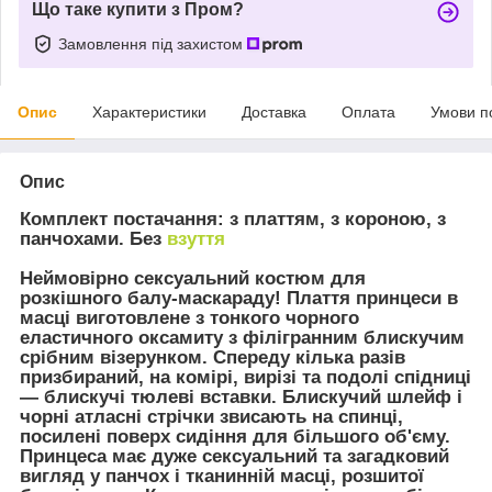
Що таке купити з Пром?
Замовлення під захистом
Опис
Характеристики
Доставка
Оплата
Умови п
Опис
Комплект постачання
: з платтям, з короною, з
панчохами.
Без
взуття
Неймовірно сексуальний костюм для
розкішного балу-маскараду! Плаття принцеси в
масці виготовлене з тонкого чорного
еластичного оксамиту з філігранним блискучим
срібним візерунком. Спереду кілька разів
призбираний, на комірі, вирізі та подолі спідниці
— блискучі тюлеві вставки. Блискучий шлейф і
чорні атласні стрічки звисають на спинці,
посилені поверх сидіння для більшого об'єму.
Принцеса має дуже сексуальний та загадковий
вигляд у панчох і тканинній масці, розшитої