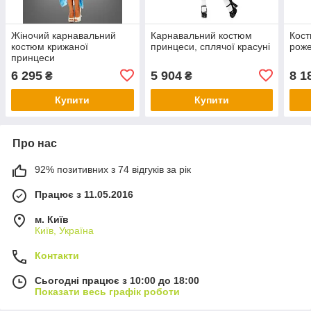
Жіночий карнавальний
Карнавальний костюм
Кос
костюм крижаної
принцеси, сплячої красуні
рож
принцеси
6 295
5 904
8 1
₴
₴
Купити
Купити
Про нас
92% позитивних з 74 відгуків за рік
Працює з 11.05.2016
м. Київ
Київ, Україна
Контакти
Сьогодні працює з 10:00 до 18:00
Показати весь графік роботи