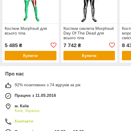
Костюм Morphsuit для
Костюм скелета Morphsuit
Кост
всього тіла
Day Of The Dead для
мор
всього тіла
сміє
5 485
7 742
8 4
₴
₴
Купити
Купити
Про нас
92% позитивних з 74 відгуків за рік
Працює з 11.05.2016
м. Київ
Київ, Україна
Контакти