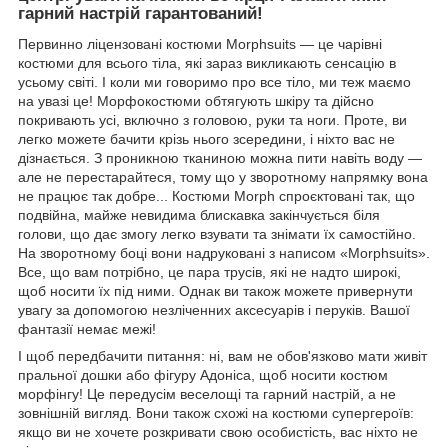
гарний настрій гарантований!
Первинно ліцензовані костюми Morphsuits — це чарівні
костюми для всього тіла, які зараз викликають сенсацію в
усьому світі. І коли ми говоримо про все тіло, ми теж маємо
на увазі це! Морфокостюми обтягують шкіру та дійсно
покривають усі, включно з головою, руки та ноги. Проте, ви
легко можете бачити крізь нього зсередини, і ніхто вас не
дізнається. З проникною тканиною можна пити навіть воду —
але не перестарайтеся, тому що у зворотному напрямку вона
не працює так добре... Костюми Morph спроєктовані так, що
подвійна, майже невидима блискавка закінчується біля
голови, що дає змогу легко взувати та знімати їх самостійно.
На зворотному боці вони надруковані з написом «Morphsuits».
Все, що вам потрібно, це пара трусів, які не надто широкі,
щоб носити їх під ними. Однак ви також можете привернути
увагу за допомогою незліченних аксесуарів і перуків. Вашої
фантазії немає межі!
І щоб передбачити питання: ні, вам не обов'язково мати живіт
пральної дошки або фігуру Адоніса, щоб носити костюм
морфінгу! Це передусім веселощі та гарний настрій, а не
зовнішній вигляд. Вони також схожі на костюми супергероїв:
якщо ви не хочете розкривати свою особистість, вас ніхто не