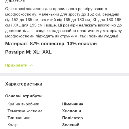
дізнається.
Орієнтовні значення для правильного розміру вашого
морфоскостюму: маленький для зросту до 152 см, середній
від 152 до 165 см, великий від 165 до 180 см, XL для 180-195
см і XXL для 195 см і вище. Ці розміри належать виключно до
довжини тіла — завдяки надзвичайно еластичному матеріалу
морфокостюми підходять як струнким, так і повним людям!
Матеріал:
87% поліестер, 13% еластан
Розміри M; XL; XXL
Приховати
Характеристики
Основні атрибути
Країна виробник
Німеччина
Тематика костюма
Хелловін
Тип тканини
Поліестер
Колір
Зелений