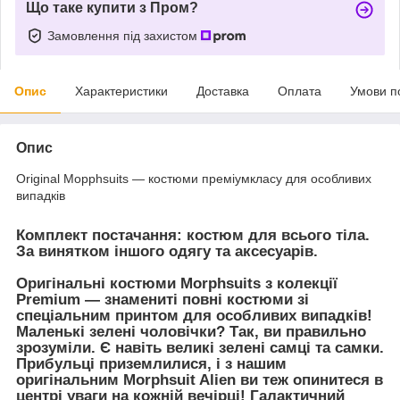
Що таке купити з Пром?
Замовлення під захистом
Опис
Характеристики
Доставка
Оплата
Умови п
Опис
Original Mopphsuits — костюми преміумкласу для особливих
випадків
Комплект постачання:
костюм для всього тіла.
За винятком іншого одягу та аксесуарів.
Оригінальні костюми Morphsuits з колекції
Premium — знамениті повні костюми зі
спеціальним принтом для особливих випадків!
Маленькі зелені чоловічки? Так, ви правильно
зрозуміли. Є навіть великі зелені самці та самки.
Прибульці приземлилися, і з нашим
оригінальним Morphsuit Alien ви теж опинитеся в
центрі уваги на кожній вечірці! Галактичний