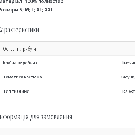
Матеріал
: 100% полиэстер
Розміри S; M; L; XL; XXL
Характеристики
Основні атрибути
Країна виробник
Німечч
Тематика костюма
Клоуни
Тип тканини
Поліес
Інформація для замовлення