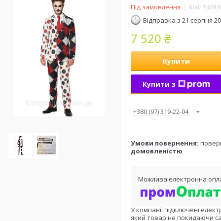
Під замовлення
Код:
13693
Відправка з 21 серпня 2
7 520 ₴
Купити
Купити з
+380 (97) 319-22-04
повер
домовленістю
У компанії підключені елект
який товар не покидаючи са