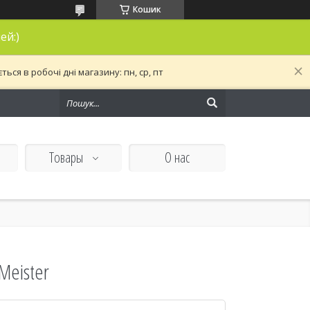
Кошик
ей:)
ся в робочі дні магазину: пн, ср, пт
Товары
О нас
Meister