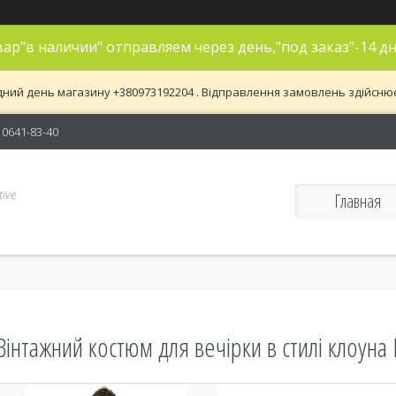
ар"в наличии" отправляем через день,"под заказ"-14 дн
дний день магазину +380973192204 . Відправлення замовлень здійснюєть
) 0641-83-40
ive
Главная
Вінтажний костюм для вечірки в стилі клоуна 