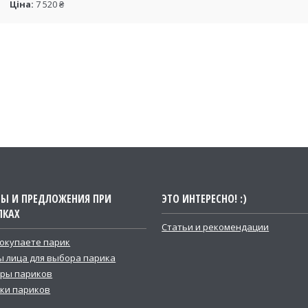
Ціна:
7 520 ₴
ТЫ И ПРЕДЛОЖЕНИЯ ПРИ
ЭТО ИНТЕРЕСНО! :)
ПКАХ
Статьи и рекомендации
покупаете парик
 лица для выбора парика
ры париков
ки париков