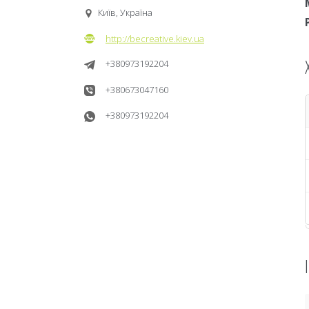
Київ, Україна
http://becreative.kiev.ua
+380973192204
+380673047160
+380973192204