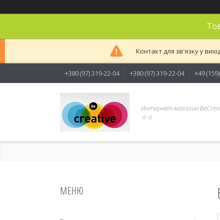
Тов
Контакт для зв'язку у вихі
+380 (97) 319-22-04
+380 (97) 319-22-04
+49 (159
Интернет-магазин BeCreat
☆☆