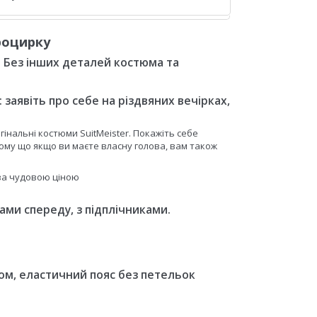
роцирку
ю. Без інших деталей костюма та
заявіть про себе на різдвяних вечірках,
інальні костюми SuitMeister. Покажіть себе
ому що якщо ви маєте власну голова, вам також
 за чудовою ціною
ами спереду, з підплічниками.
ном, еластичний пояс без петельок