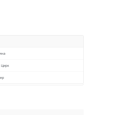
ина
, Цирк
тер