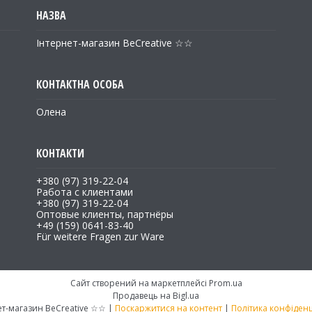
Інтернет-магазин BeCreative ☆☆
Олена
+380 (97) 319-22-04
Работа с клиентами
+380 (97) 319-22-04
Оптовые клиенты, партнёры
+49 (159) 0641-83-40
Für weitere Fragen zur Ware
Сайт створений на маркетплейсі
Prom.ua
Продавець на Bigl.ua
Інтернет-магазин BeCreative ☆☆ |
Поскаржитися на контент
|
Політика конфіденц