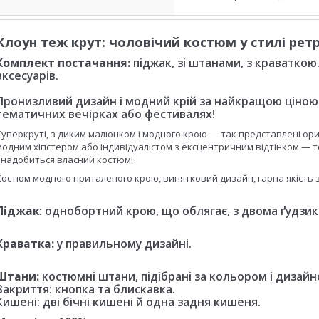
Клоун теж крут: чоловічий костюм у стилі рет
Комплект постачання:
піджак, зі штанами, з краватко
аксесуарів.
Пронизливий дизайн і модний крій за найкращою ціною: 
тематичних вечірках або фестивалях!
Суперкруті, з диким малюнком і модного крою — так представлені ориг
модним хіпстером або індивідуалістом з ексцентричним відтінком — т
знадобиться власний костюм!
Костюм модного приталеного крою, винятковий дизайн, гарна якість
Піджак
: однобортний крою, що облягає, з двома ґудзик
Краватка:
у правильному дизайні.
Штани:
костюмні штани, підібрані за кольором і дизай
Закриття: кнопка та блискавка.
Кишені: дві бічні кишені й одна задня кишеня.