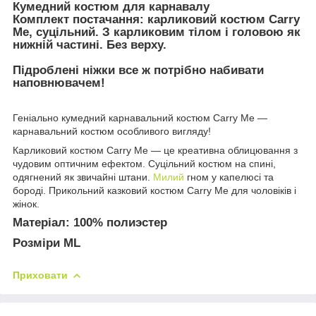
Кумедний костюм для карнавалу
Комплект постачання:
карликовий костюм Carry
Me, суцільний. З карликовим тілом і головою як
нижній частині. Без верху.
Підроблені ніжки все ж потрібно набивати
наповнювачем!
Геніально кумедний карнавальний костюм Carry Me —
карнавальний костюм особливого вигляду!
Карликовий костюм Carry Me — це креативна облицювання з
чудовим оптичним ефектом. Суцільний костюм на спині,
одягнений як звичайні штани.
Милий
гном у капелюсі та
бороді. Прикольний казковий костюм Carry Me для чоловіків і
жінок.
Матеріал:
100% полиэстер
Розміри ML
Приховати