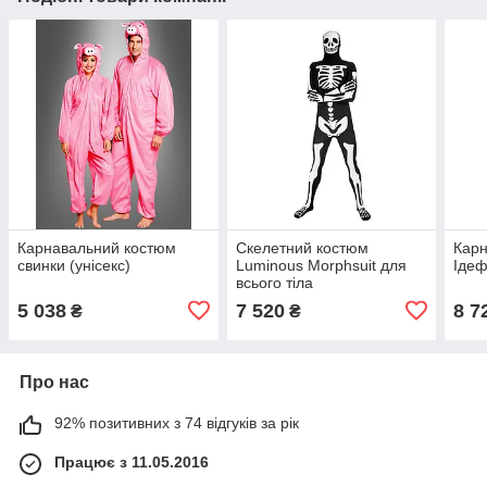
Карнавальний костюм
Скелетний костюм
Карн
свинки (унісекс)
Luminous Morphsuit для
Ідеф
всього тіла
5 038
7 520
8 7
₴
₴
Про нас
92% позитивних з 74 відгуків за рік
Працює з 11.05.2016