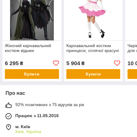
Жіночий карнавальний
Карнавальний костюм
Чарі
костюм відьми
принцеси, сплячої красуні
для 
6 295
5 904
10 
₴
₴
Купити
Купити
Про нас
92% позитивних з 75 відгуків за рік
Працює з 11.05.2016
м. Київ
Київ, Україна