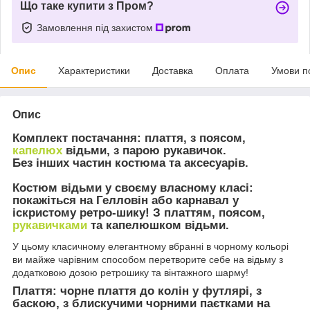
Що таке купити з Пром?
Замовлення під захистом
Опис
Характеристики
Доставка
Оплата
Умови п
Опис
Комплект постачання:
плаття, з поясом,
капелюх
відьми, з парою рукавичок.
Без інших частин костюма та аксесуарів.
Костюм відьми у своєму власному класі:
покажіться на Гелловін або карнавал у
іскристому ретро-шику! З платтям, поясом,
рукавичками
та капелюшком відьми.
У цьому класичному елегантному вбранні в чорному кольорі
ви майже чарівним способом перетворите себе на відьму з
додатковою дозою ретрошику та вінтажного шарму!
Плаття:
чорне плаття до колін у футлярі, з
баскою, з блискучими чорними паєтками на