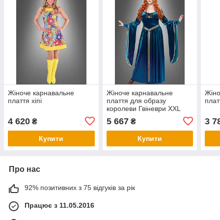
Жіноче карнавальне
Жіноче карнавальне
Жіно
плаття хіпі
плаття для образу
плат
королеви Гвіневри XXL
4 620
5 667
3 7
₴
₴
Купити
Купити
Про нас
92% позитивних з 75 відгуків за рік
Працює з 11.05.2016