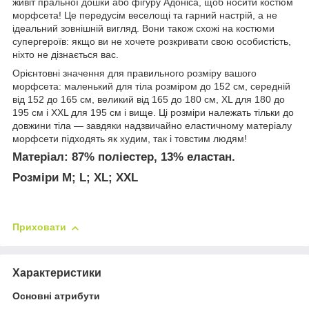
живіт пральної дошки або фігуру Адоніса, щоб носити костюм
морфсета! Це передусім веселощі та гарний настрій, а не
ідеальний зовнішній вигляд. Вони також схожі на костюми
супергероїв: якщо ви не хочете розкривати свою особистість,
ніхто не дізнається вас.
Орієнтовні значення для правильного розміру вашого
морфсета: маленький для тіла розміром до 152 см, середній
від 152 до 165 см, великий від 165 до 180 см, XL для 180 до
195 см і XXL для 195 см і вище. Ці розміри належать тільки до
довжини тіла — завдяки надзвичайно еластичному матеріалу
морфсети підходять як худим, так і товстим людям!
Матеріал:
87% поліестер, 13% еластан.
Розміри M; L; XL; XXL
Приховати
Характеристики
Основні атрибути