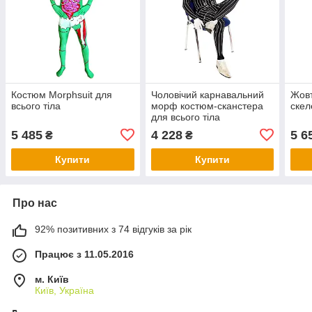
Костюм Morphsuit для
Чоловічий карнавальний
Жовт
всього тіла
морф костюм-сканстера
скел
для всього тіла
5 485
4 228
5 6
₴
₴
Купити
Купити
Про нас
92% позитивних з 74 відгуків за рік
Працює з 11.05.2016
м. Київ
Київ, Україна