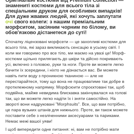
Оригінальні костюми від Premium Collection —
знамениті костюми для всього тіла зі
спеціальним друком для особливих випадків!
Для дуже жвавих людей, які хочуть заплутати
очі
свого колеги: з нашим преміальним
морфситом, засіяним чорним по білому, ви
обов'язково дістанетеся до суті!
Спочатку ліцензовані морфсети — це захопливі костюми для
всього тіла, які зараз викликають сенсацію в усьому світі. І
коли ми говоримо про все тіло, ми маємо на увазі це! Морф-
костюми щільно прилягають до шкіри та дійсно покривають
усі, включно з головою, руки та ноги. Проте ви можете легко
бачити їх зсередини, і ніхто не дізнається вас. Ви можете
навіть пити воду з проникною тканиною — але не
перестарайтеся, тому що вона не працюватиме так добре в
протилежному напрямку. Морфсюити спроєктовані так, щоб
подвійна, майже невидима блискавка закінчувалася на голові
так, що ви можете легко надіти їх і зняти самостійно. На
звороті вони надруковані "Morphsuits". Все, що вам потрібно,
це пара вузьких штанів для нижнього. Проте, ви також можете
поставити себе з незліченними аксесуарами та париками.
Немає межі вашої уяви!
І щоб випередити одне питання: ні, вам не потрібно мати