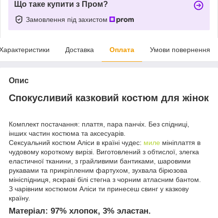
Що таке купити з Пром?
Замовлення під захистом
Характеристики
Доставка
Оплата
Умови повернення
Опис
Спокусливий казковий костюм для жінок
Комплект постачання: плаття, пара панчіх. Без спідниці,
інших частин костюма та аксесуарів.
Сексуальний костюм Аліси в країні чудес:
миле
мініплаття в
чудовому короткому вирізі. Виготовлений з обтислої, злегка
еластичної тканини, з грайливими бантиками, шаровими
рукавами та прикріпленим фартухом, зухвала бірюзова
мініспідниця, яскраві білі стегна з чорним атласним бантом.
З чарівним костюмом Аліси ти принесеш свинг у казкову
країну.
Матеріал:
97% хлопок, 3% эластан.