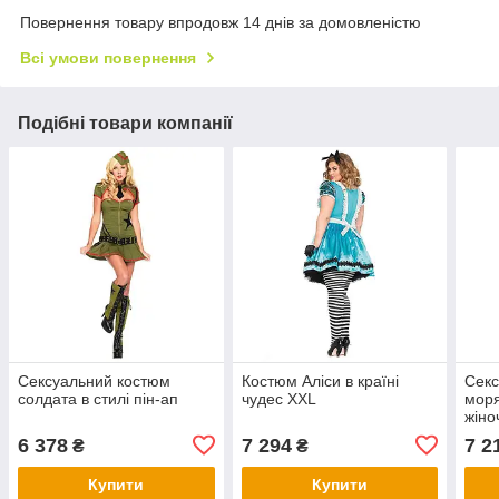
Повернення товару впродовж 14 днів за домовленістю
Всі умови повернення
Подібні товари компанії
Сексуальний костюм
Костюм Аліси в країні
Секс
солдата в стилі пін-ап
чудес XXL
моря
жіно
6 378
7 294
7 2
₴
₴
Купити
Купити