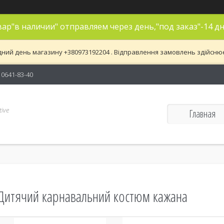
ар"в наличии" отправляем через день,"под заказ"-14 дн
дний день магазину +380973192204 . Відправлення замовлень здійснюєть
) 0641-83-40
ive
Главная
Дитячий карнавальний костюм кажана