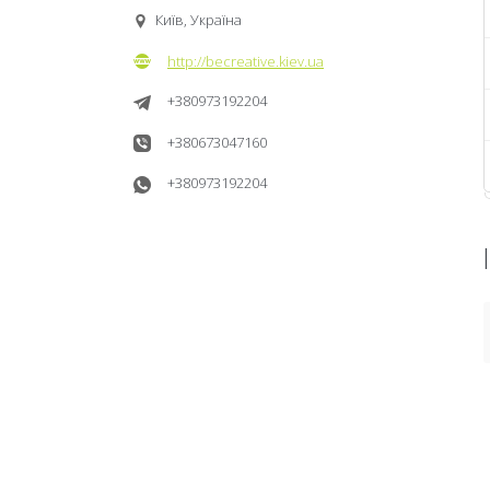
Київ, Україна
http://becreative.kiev.ua
+380973192204
+380673047160
+380973192204