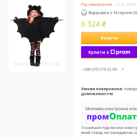
Під замовлення
Код:
20347
Відправка з 14 серпня 2
6 324 ₴
Купити
Купити з
+380 (97) 319-22-04
повер
домовленістю
У компанії підключені елект
який товар не покидаючи са