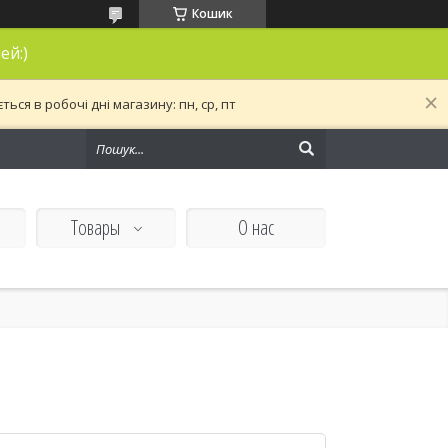
Кошик
ей:)
ся в робочі дні магазину: пн, ср, пт
Товары
О нас