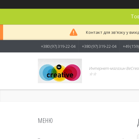
Тов
Контакт для зв'язку у вихі
+380 (97) 319-22-04
+380 (97) 319-22-04
+49 (159
Интернет-магазин BeCreat
☆☆