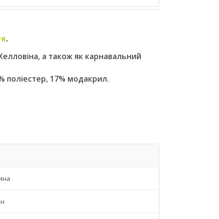
тя
.
елловіна, а також як карнавальний
6% поліестер, 17% модакрил.
ина
ін