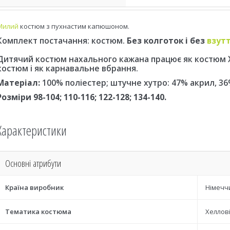
Милий
костюм з пухнастим капюшоном.
Комплект постачання: костюм.
Без колготок і без
взут
Дитячий костюм нахального кажана працює як костюм Х
костюм і як карнавальне вбрання.
Матеріал:
100% поліестер; штучне хутро: 47% акрил, 3
Розміри 98-104; 110-116; 122-128; 134-140.
Характеристики
Основні атрибути
Країна виробник
Німечч
Тематика костюма
Хеллов