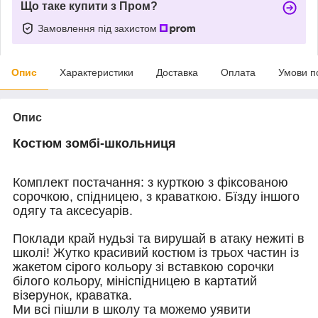
Що таке купити з Пром?
Замовлення під захистом
Опис
Характеристики
Доставка
Оплата
Умови п
Опис
Костюм зомбі-школьниця
Комплект постачання:
з курткою з фіксованою
сорочкою,
спідницею,
з краваткою. Б
їзду іншого
одягу та аксесуарів.
Поклади край нудьзі та вирушай в атаку нежиті в
школі! Жутко красивий костюм із трьох частин із
жакетом сірого кольору зі вставкою сорочки
білого кольору, мініспідницею в картатий
візерунок, краватка.
Ми всі пішли в школу та можемо уявити