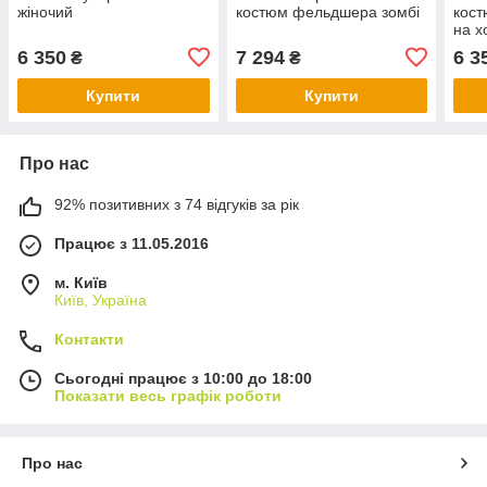
жіночий
костюм фельдшера зомбі
кост
на 
6 350
7 294
6 3
₴
₴
Купити
Купити
Про нас
92% позитивних з 74 відгуків за рік
Працює з 11.05.2016
м. Київ
Київ, Україна
Контакти
Сьогодні працює з 10:00 до 18:00
Показати весь графік роботи
Про нас