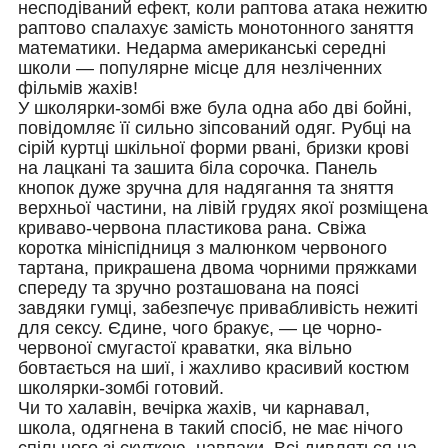
несподіваний ефект, коли раптова атака нежитю
раптово спалахує замість монотонного заняття
математики. Недарма американські середні
школи — популярне місце для незліченних
фільмів жахів!
У школярки-зомбі вже була одна або дві бойні,
повідомляє її сильно зіпсований одяг. Рубці на
сірій куртці шкільної форми рвані, бризки крові
на лацкані та зашита біла сорочка. Панель
кнопок дуже зручна для надягання та зняття
верхньої частини, на лівій грудях якої розміщена
криваво-червона пластикова рана. Свіжа
коротка мініспідниця з малюнком червоного
тартана, прикрашена двома чорними пряжками
спереду та зручно розташована на поясі
завдяки гумці, забезпечує привабливість нежиті
для сексу. Єдине, чого бракує, — це чорно-
червоної смугастої краватки, яка вільно
бовтається на шиї, і жахливо красивий костюм
школярки-зомбі готовий.
Чи то халавін, вечірка жахів, чи карнавал,
школа, одягнена в такий спосіб, не має нічого