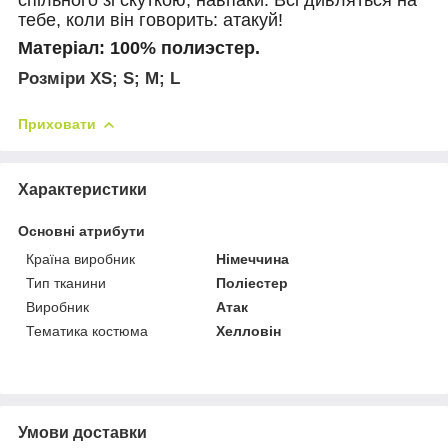
спільного зі скуткою, навпаки. Всі дивляться на
тебе, коли він говорить: атакуй!
Матеріал:
100% полиэстер.
Розміри XS; S; M; L
Приховати
Характеристики
Основні атрибути
Країна виробник
Німеччина
Тип тканини
Поліестер
Виробник
Атак
Тематика костюма
Хелловін
Умови доставки