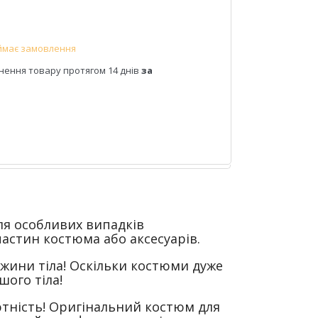
ймає замовлення
нення товару протягом 14 днів
за
ля особливих випадків
частин костюма або аксесуарів.
вжини тіла! Оскільки костюми дуже
шого тіла!
лютність! Оригінальний костюм для