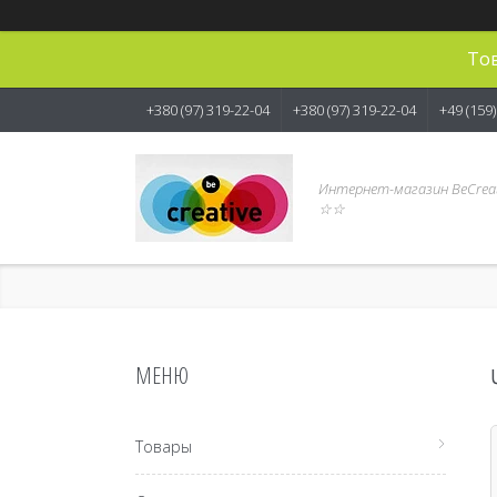
Тов
+380 (97) 319-22-04
+380 (97) 319-22-04
+49 (159
Интернет-магазин BeCreat
☆☆
Товары