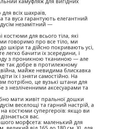
еальний камуфляж для вигідних
 для всіх шахраїв,
а та вуса гарантують елегантний
едусім незамітний —
 костюми для всього тіла, які
 ми говоримо про все тіло, ми
до шкіри та дійсно покривають усі,
е легко бачити їх зсередини, і
 воду з проникною тканиною — але
ме так добре в протилежному
двійна, майже невидима блискавка
діти їх і зняти самостійно. На
вам потрібно, це вузькі штани для
бе з незліченними аксесуарами та
ібно мати живіт пральної дошки
дусім веселощі та гарний настрій, а
і на костюми супергероїв: якщо ви
дізнається вас.
ашого морфсета: маленький для
м, великий від 165 до 180 см, XL для