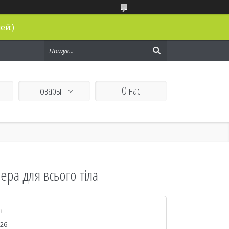
ей:)
Товары
О нас
ра для всього тіла
3
026