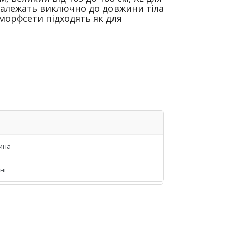
и належать виключно до довжини тіла
морфсети підходять як для
ина
ні