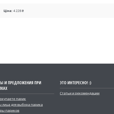
Ціна:
4 228 ₴
ТЫ И ПРЕДЛОЖЕНИЯ ПРИ
ЭТО ИНТЕРЕСНО! :)
ПКАХ
Статьи и рекомендации
покупаете парик
 лица для выбора парика
ры париков