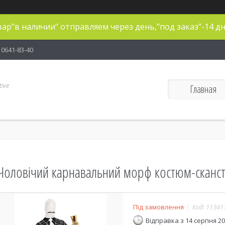
ар"в наличии" отправляем через день,"под заказ"-14 дн
) 0641-83-40
ive
Главная
Чоловічий карнавальний морф костюм-скансте
Під замовлення
Код:
11341
Відправка з 14 серпня 2