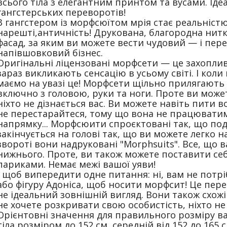
всього тіла з елегантним принтом та вусами. Ід
гангстерських переворотів!
З гангстером із морфсюїтом мрія стає реальністю
нарешті,античність! Друкована, благородна нитк
фасад, за яким ви можете вести чудовий — і пер
напівшовковий бізнес.
Оригінальні ліцензовані морфсети — це захопливі
зараз викликають сенсацію в усьому світі. І коли
маємо на увазі це! Морфсети щільно прилягають 
включно з головою, руки та ноги. Проте ви может
ніхто не дізнається вас. Ви можете навіть пити
не перестарайтеся, тому що вона не працювати
напрямку... Морфсюити спроєктовані так, що по
закінчується на голові так, що ви можете легко на
звороті вони надруковані "Morphsuits". Все, що 
нижнього. Проте, ви також можете поставити се
париками. Немає межі вашої уяви!
І щоб випередити одне питання: ні, вам не потр
або фігуру Адоніса, щоб носити морфсит! Це пере
не ідеальний зовнішній вигляд. Вони також схож
не хочете розкривати свою особистість, ніхто не 
Орієнтовні значення для правильного розміру в
тіла розміром до 152 см, середній від 152 до 165 с