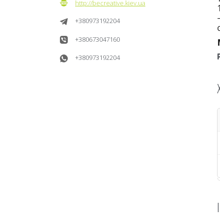
http://becreative.kiev.ua
+380973192204
+380673047160
+380973192204