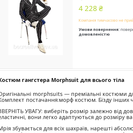
4 228 ₴
Компанія тимчасово не при
повер
домовленістю
Костюм гангстера Morphsuit для всього тіла
Оригінальні morphsuits — преміальні костюми д
Комплект постачання:морф костюм. Б
їзду інших 
ЗВЕРНІТЬ УВАГУ: виберіть розмір залежно від до
еластичні, вони легко адаптуються до розміру ва
Мрія збувається для всіх шахраїв, нарешті абсо