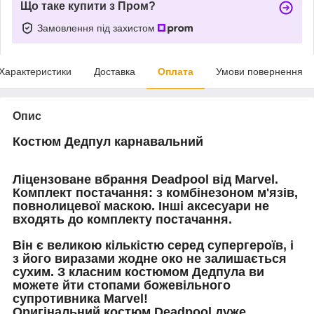
Що таке купити з Пром?
Замовлення під захистом
Характеристики
Доставка
Оплата
Умови повернення
Опис
Костюм Дедпул карнавальний
Ліцензоване вбрання Deadpool від Marvel.
Комплект постачання: з
комбінезоном м'язів,
повнолицевої маскою.
Інші аксесуари не
входять до комплекту постачання.
Він є великою кількістю серед супергероїв, і
з його виразами жодне око не залишається
сухим.
З класним костюмом Дедпула ви
можете йти стопами божевільного
супротивника Marvel!
Оригінальний костюм Deadpool дуже