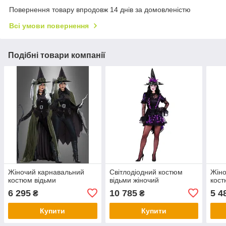
Повернення товару впродовж 14 днів за домовленістю
Всі умови повернення
Подібні товари компанії
Жіночий карнавальний
Світлодіодний костюм
Жіно
костюм відьми
відьми жіночий
кост
6 295
10 785
5 4
₴
₴
Купити
Купити