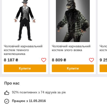
Чоловічий карнавальний
Чоловічий карнавальний
Чоло
костюм темного
костюм злого вовка
кос
капелюшника
8 187
8 809
9 2
₴
₴
Купити
Купити
Про нас
92% позитивних з 74 відгуків за рік
Працює з 11.05.2016