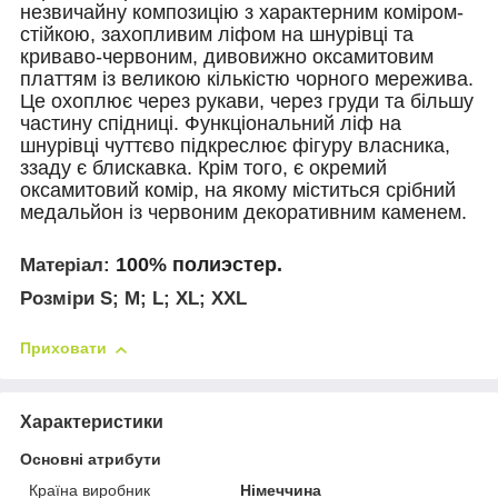
незвичайну композицію з характерним коміром-
стійкою, захопливим ліфом на шнурівці та
криваво-червоним, дивовижно оксамитовим
платтям із великою кількістю чорного мережива.
Це охоплює через рукави, через груди та більшу
частину спідниці.
Функціональний ліф на
шнурівці чуттєво підкреслює фігуру власника,
ззаду є блискавка.
Крім того, є окремий
оксамитовий комір, на якому міститься срібний
медальйон із червоним декоративним каменем.
100% полиэстер.
М
атеріал:
Розміри S; M; L; XL; XXL
Приховати
Характеристики
Основні атрибути
Країна виробник
Німеччина