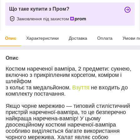
Що таке купити з Пром?
Замовлення під захистом
Опис
Характеристики
Доставка
Оплата
Умови п
Опис
Костюм нареченої вампіра, 2 предмети:
сукнею,
включно з прикріпленим корсетом, коміром і
шлейфом
з кольє та медальйоном.
Взуття
не входить до
комплекту постачання.
Якщо чорне мереживо — типовий стилістичний
пристрій нареченої-вампіра, то це безперечно
найкраща наречена-вампір!
У цьому
двосекційному костюмі нареченої-вампіра
особливо виділяється багате використання
чорного мережива.
Халат являє собою