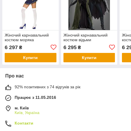
Жіночий карнавальний
Жіночий карнавальний
Жіно
костюм моряка
костюм відьми
кост
6 297
6 295
6 2
₴
₴
Купити
Купити
Про нас
92% позитивних з 74 відгуків за рік
Працює з 11.05.2016
м. Київ
Київ, Україна
Контакти