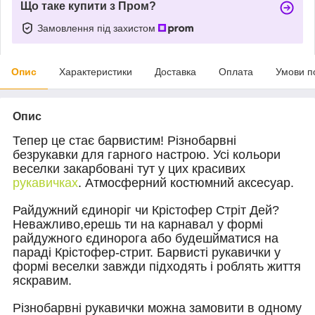
Що таке купити з Пром?
Замовлення під захистом
Опис
Характеристики
Доставка
Оплата
Умови п
Опис
Тепер це стає барвистим!
Різнобарвні
безрукавки для гарного настрою.
Усі кольори
веселки закарбовані тут у цих красивих
рукавичках
.
Атмосферний костюмний аксесуар.
Райдужний єдиноріг чи Крістофер Стріт Дей?
Неважливо,epешь ти на карнавал у формі
райдужного єдинорога або будешйматися на
параді Крістофер-стрит.
Барвисті рукавички у
формі веселки завжди підходять і роблять життя
яскравим.
Різнобарвні рукавички можна замовити в одному