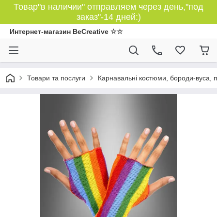
Товар"в наличии" отправляем через день,"под
заказ"-14 дней:)
Интернет-магазин BeCreative ☆☆
Товари та послуги
Карнавальні костюми, бороди-вуса, 