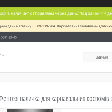
ар"в наличии" отправляем через день,"под заказ"-14 дн
дний день магазину +380973192204 . Відправлення замовлень здійснюєть
) 0641-83-40
ive
Главная
Фентезі паличка для карнавальних костюмів в