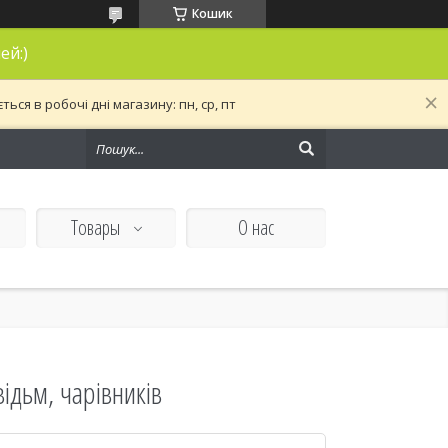
Кошик
ей:)
ся в робочі дні магазину: пн, ср, пт
Товары
О нас
ідьм, чарівників