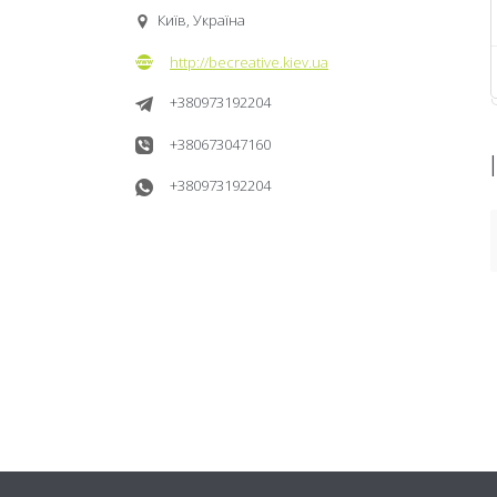
Київ, Україна
http://becreative.kiev.ua
+380973192204
+380673047160
+380973192204