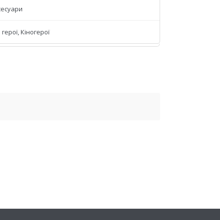
сесуари
 герої, Кіногерої