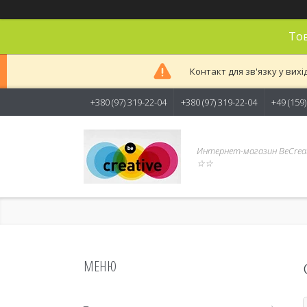
Тов
Контакт для зв'язку у вихі
+380 (97) 319-22-04
+380 (97) 319-22-04
+49 (159
Интернет-магазин BeCreat
☆☆