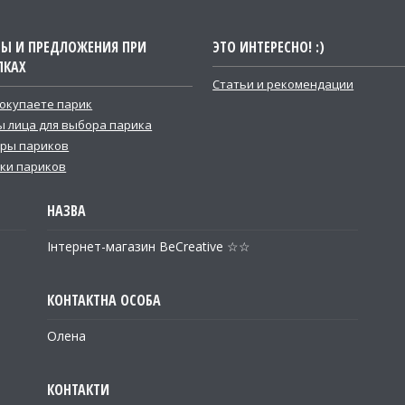
ТЫ И ПРЕДЛОЖЕНИЯ ПРИ
ЭТО ИНТЕРЕСНО! :)
ПКАХ
Статьи и рекомендации
покупаете парик
 лица для выбора парика
ры париков
ки париков
Інтернет-магазин BeCreative ☆☆
Олена