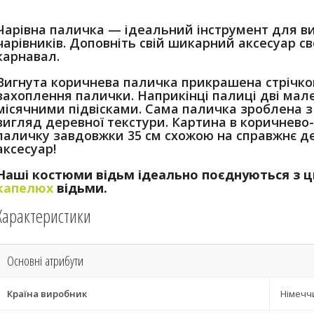
Чарівна паличка — ідеальний інструмент для вик
чарівників.
Доповніть свій шикарний аксесуар св
карнавал.
Вигнута коричнева паличка прикрашена стрічкою
захоплення палички.
Наприкінці палиці дві мале
місячними підвісками.
Сама паличка зроблена з
вигляд деревної текстури.
Картина в коричнево-
паличку завдовжки 35 см схожою на справжнє д
аксесуар!
Наші костюми відьм ідеально поєднуються з ц
капелюх
відьми.
Характеристики
Основні атрибути
Країна виробник
Німечч