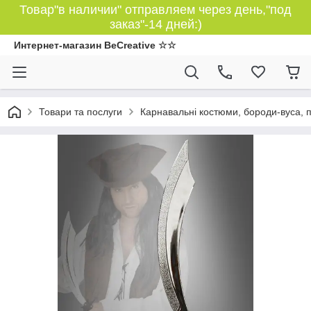
Товар"в наличии" отправляем через день,"под
заказ"-14 дней:)
Интернет-магазин BeCreative ☆☆
Товари та послуги
Карнавальні костюми, бороди-вуса, 