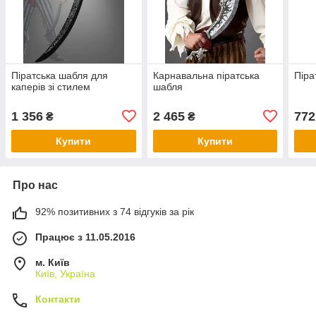
Піратська шабля для
Карнавальна піратська
Піра
каперів зі стилем
шабля
1 356
2 465
772
₴
₴
Купити
Купити
Про нас
92% позитивних з 74 відгуків за рік
Працює з 11.05.2016
м. Київ
Київ, Україна
Контакти