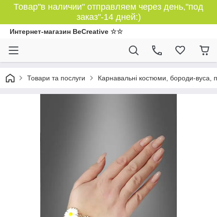
Товар"в наличии" отправляем через день,"под
заказ"-14 дней:)
Интернет-магазин BeCreative ☆☆
Товари та послуги
Карнавальні костюми, бороди-вуса, 