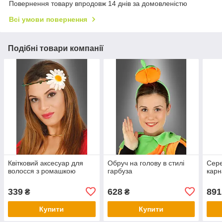
Повернення товару впродовж 14 днів за домовленістю
Всі умови повернення
Подібні товари компанії
Квітковий аксесуар для
Обруч на голову в стилі
Сере
волосся з ромашкою
гарбуза
карн
339
628
891
₴
₴
Купити
Купити