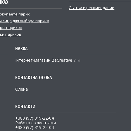
ПКАХ
Статьи и рекомендации
покупаете парик
 лица для выбора парика
ры париков
ки париков
Інтернет-магазин BeCreative ☆☆
Олена
+380 (97) 319-22-04
Работа с клиентами
+380 (97) 319-22-04