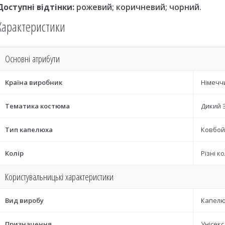
Доступні відтінки:
рожевий; коричневий; чорний.
Характеристики
Основні атрибути
Країна виробник
Німечч
Тематика костюма
Дикий 
Тип капелюха
Ковбой
Колір
Різні к
Користувальницькі характеристики
Вид виробу
Капел
Призначення
Унісекс