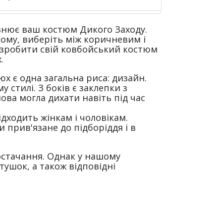
овнює ваш костюм Дикого Заходу.
ому, виберіть між коричневим і
че зробити свій ковбойський костюм
.
юх є одна загальна риса: дизайн.
у стилі.
З боків є заклепки з
ва могла дихати навіть під час
дходить жінкам і чоловікам.
 прив'язане до підборіддя і в
остачання.
Однак у нашому
тушок, а також відповідні