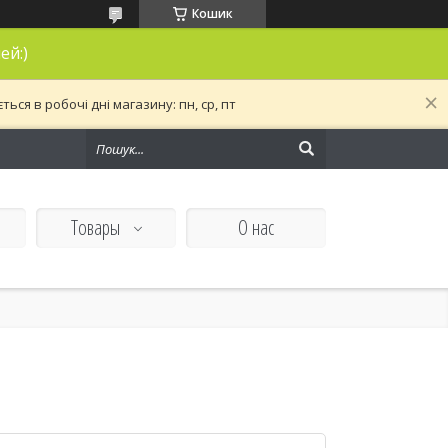
Кошик
ей:)
ся в робочі дні магазину: пн, ср, пт
Товары
О нас