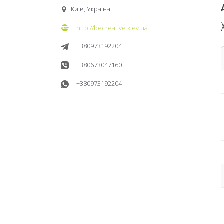
Київ, Україна
http://becreative.kiev.ua
+380973192204
+380673047160
+380973192204