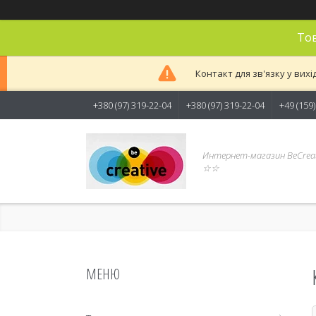
Тов
Контакт для зв'язку у вихі
+380 (97) 319-22-04
+380 (97) 319-22-04
+49 (159
Интернет-магазин BeCreat
☆☆