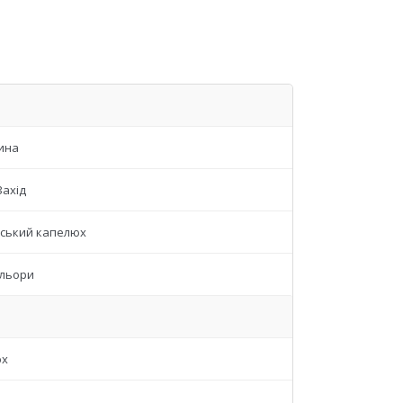
ина
Захід
ський капелюх
ольори
юх