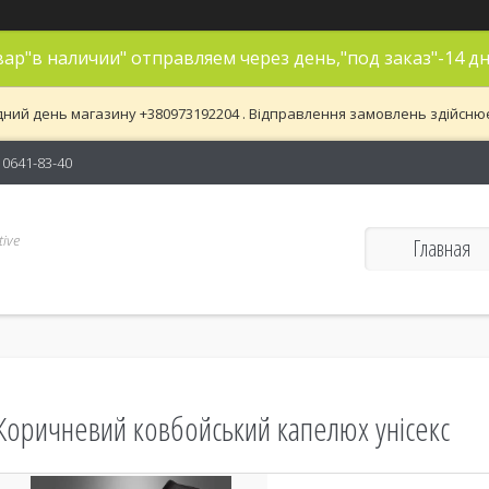
ар"в наличии" отправляем через день,"под заказ"-14 дн
дний день магазину +380973192204 . Відправлення замовлень здійснюєть
) 0641-83-40
ive
Главная
Коричневий ковбойський капелюх унісекс