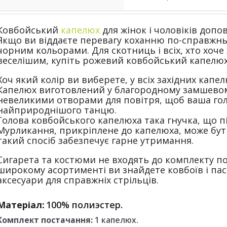
Ковбойський
капелюх
для жінок і чоловіків доп
Якщо ви віддаєте перевагу коханню по-справжнь
чорним кольорами.
Для скотниць і всіх, хто хо
веселішим, купіть рожевий ковбойський капелюх
Хоч який колір ви виберете, у всіх західних капел
Капелюх виготовлений у благородному замшевом
невеликими отворами для повітря, щоб ваша голо
найприроднішого танцю.
Голова ковбойського капелюха така гнучка, що пі
Мурликання, прикріплене до капелюха, може бути
такий спосіб забезпечує гарне утримання.
Сигарета та костюми не входять до комплекту п
широкому асортименті ви знайдете ковбоїв і пас
аксесуари для справжніх стрільців.
Матеріал:
100% полиэстер.
Комплект постачання:
1 капелюх.