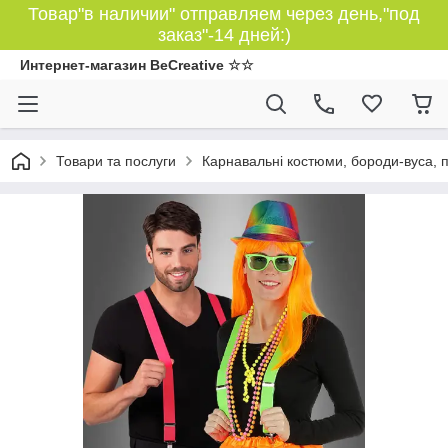
Товар"в наличии" отправляем через день,"под
заказ"-14 дней:)
Интернет-магазин BeCreative ☆☆
Товари та послуги
Карнавальні костюми, бороди-вуса, 