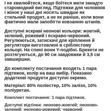
І не хвилюйтеся, якщо боїтеся мати занадто
старомодний вигляд. Підтяжки для чоловіків
і жінок у наші дні носять швидше як
стильний продукт, а не як раніше, коли вони
фактично мали запобігти ковзанню штанів.
Доступні яскраві неонові кольори: жовтий,
зелений, рожевий і яскраво-червоний.
Регулюються, затискачі для кріплення й
регулятори виготовлені в сріблястому
кольорі. На спині вони Y-подібні. Брекети не
розтягуються, до 90 см завдовжки й 3,5 см
завширшки.
До комплекту постачання входять 1 пара
підтяжок, колір на ваш вибір. Показано
додаткові продукти доступні окремо.
Матеріал:
80% поліестер, 10% залізо, 10%
поліуретан.
Комплект постачання:
1 пара підтяжок.
Доступні відтінки:
неоново-жовтий; неоново-
зелений; неоново-рожевий; червоний