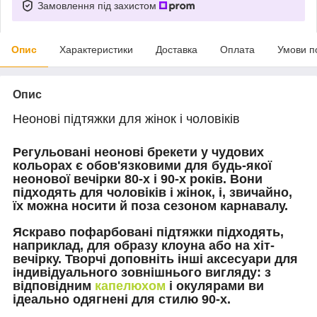
Замовлення під захистом
Опис
Характеристики
Доставка
Оплата
Умови п
Опис
Неонові підтяжки для жінок і чоловіків
Регульовані неонові брекети у чудових
кольорах є обов'язковими для будь-якої
неонової вечірки 80-х і 90-х років. Вони
підходять для чоловіків і жінок, і, звичайно,
їх можна носити й поза сезоном карнавалу.
Яскраво пофарбовані підтяжки підходять,
наприклад, для образу клоуна або на хіт-
вечірку. Творчі доповніть інші аксесуари для
індивідуального зовнішнього вигляду: з
відповідним
капелюхом
і окулярами ви
ідеально одягнені для стилю 90-х.