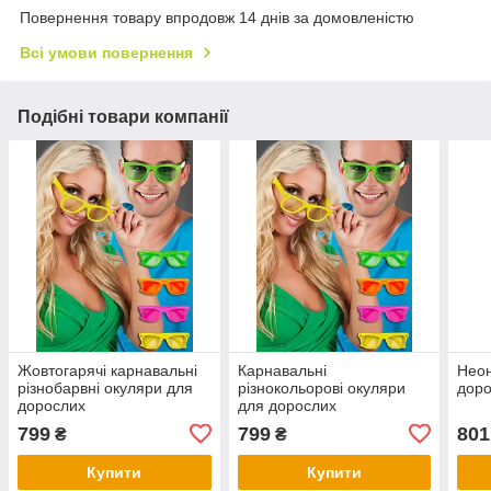
Повернення товару впродовж 14 днів за домовленістю
Всі умови повернення
Подібні товари компанії
Жовтогарячі карнавальні
Карнавальні
Неон
різнобарвні окуляри для
різнокольорові окуляри
дор
дорослих
для дорослих
799
799
801
₴
₴
Купити
Купити