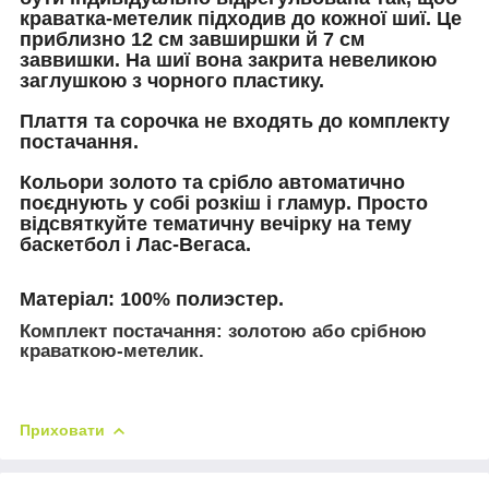
краватка-метелик підходив до кожної шиї.
Це
приблизно 12 см завширшки й 7 см
заввишки.
На шиї вона закрита невеликою
заглушкою з чорного пластику.
Плаття та сорочка не входять до комплекту
постачання.
Кольори золото та срібло автоматично
поєднують у собі розкіш і гламур.
Просто
відсвяткуйте тематичну вечірку на тему
баскетбол і Лас-Вегаса.
Матеріал:
100% полиэстер.
Комплект постачання:
золотою або срібною
краваткою-метелик.
Приховати