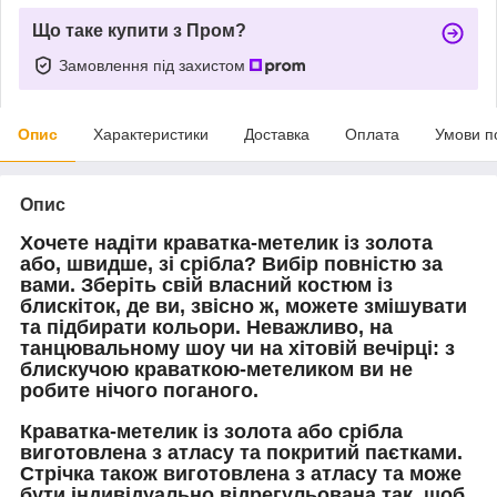
Що таке купити з Пром?
Замовлення під захистом
Опис
Характеристики
Доставка
Оплата
Умови п
Опис
Хочете надіти краватка-метелик із золота
або, швидше, зі срібла?
Вибір повністю за
вами.
Зберіть свій власний костюм із
блискіток, де ви, звісно ж, можете змішувати
та підбирати кольори.
Неважливо, на
танцювальному шоу чи на хітовій вечірці: з
блискучою краваткою-метеликом ви не
робите нічого поганого.
Краватка-метелик із золота або срібла
виготовлена з атласу та покритий паєтками.
Стрічка також виготовлена з атласу та може
бути індивідуально відрегульована так, щоб