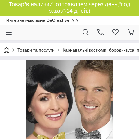
Товар"в наличии" отправляем через день,"под
заказ"-14 дней:)
Интернет-магазин BeCreative ☆☆
Товари та послуги
Карнавальні костюми, бороди-вуса, 