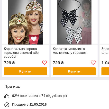
Карнавальна корона
Краватка-метелик із
Золо
королеви в золоті або
малюнком у горошок
штан
серебрі
729
729
1 0
₴
₴
Купити
Купити
Про нас
92% позитивних з 74 відгуків за рік
Працює з 11.05.2016