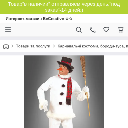
Товар"в наличии" отправляем через день,"под
заказ"-14 дней:)
Интернет-магазин BeCreative ☆☆
Товари та послуги
Карнавальні костюми, бороди-вуса, 