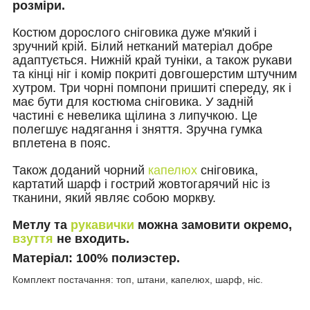
розміри.
Костюм дорослого сніговика дуже м'який і
зручний крій. Білий нетканий матеріал добре
адаптується. Нижній край туніки, а також рукави
та кінці ніг і комір покриті довгошерстим штучним
хутром. Три чорні помпони пришиті спереду, як і
має бути для костюма сніговика. У задній
частині є невелика щілина з липучкою. Це
полегшує надягання і зняття. Зручна гумка
вплетена в пояс.
Також доданий чорний
капелюх
сніговика,
картатий шарф і гострий жовтогарячий ніс із
тканини, який являє собою моркву.
Метлу та
рукавички
можна замовити окремо,
взуття
не входить.
Матеріал:
100% полиэстер.
Комплект постачання: топ, штани, капелюх, шарф, ніс.