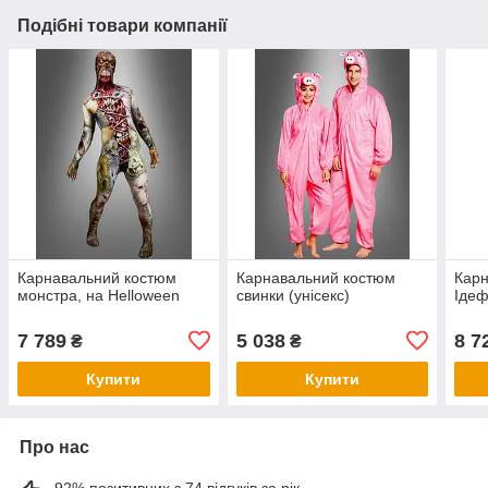
Подібні товари компанії
Карнавальний костюм
Карнавальний костюм
Карн
монстра, на Helloween
свинки (унісекс)
Ідеф
7 789
5 038
8 7
₴
₴
Купити
Купити
Про нас
92% позитивних з 74 відгуків за рік