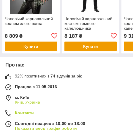
Чоловічий карнавальний
Чоловічий карнавальний
Чоло
костюм злого вовка
костюм темного
кос
капелюшника
кап
8 809
8 187
9 3
₴
₴
Купити
Купити
Про нас
92% позитивних з 74 відгуків за рік
Працює з 11.05.2016
м. Київ
Київ, Україна
Контакти
Сьогодні працює з 10:00 до 18:00
Показати весь графік роботи