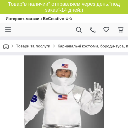
Товар"в наличии" отправляем через день,"под
заказ"-14 дней:)
Интернет-магазин BeCreative ☆☆
Товари та послуги
Карнавальні костюми, бороди-вуса, 