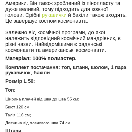
Америки. Він також зроблений із пінопласту та
дуже великий, тому підходить для кожної
голови. Срібні
рукавички
й бахіли також входять.
Це завершує костюм космонавта.
Залежно від космічної програми, до якої
належить відповідний космічний мандрівник, є
різні назви. Найвідомішими є радянські
космонавти та американські космонавти.
Матеріал:
100% полиэстер.
Комплект постачання:
топ, штани, шолом, 1 пара
рукавичок, бахіли.
Розмір L 50:
Топ:
Ширина плечей від шва до шва 55 см;
Бюст 120 см;
Талія 116 см;
Довжина від плечового шва 74 см.
Штани: